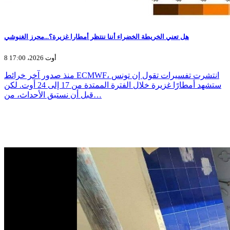
هل تعني الخريطة الخضراء أننا ننتظر أمطارا غزيرة؟...محرز الغنوشي
8 أوت 2026، 17:00
منذ صدور آخر خرائط ECMWF، انتشرت تفسيرات تقول إن تونس
ستشهد أمطارًا غزيرة خلال الفترة الممتدة من 17 إلى 24 أوت. لكن
قبل أن نستبق الأحداث، من…