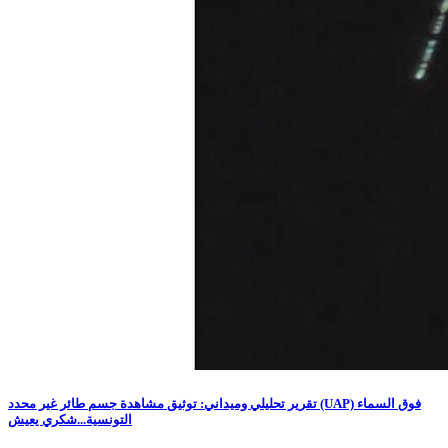
تقرير تحليلي وميداني: توثيق مشاهدة جسم طائر غير محدد (UAP) فوق السماء
التونسية...شكري يعيش