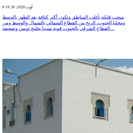
8 أوت 2026، 19:30
سحب قليلة بأغلب المناطق وتكون أكثر كثافة بعد الظهر بالوسط
ومحليا الجنوب. الريح من القطاع الشمالي بالشمال والوسط ومن
القطاع الشرقي بالجنوب قوية نسبيا بخليج تونس وضعيفة…