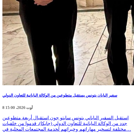
سفير اليابان بتونس يستقبل متطوعين من الوكالة اليابانية للتعاون الدولي
8 أوت 2026، 15:00
استقبل السفير الياباني بتونس سايتو جون استقبال أربعة متطوعين
جدد من الوكالة اليابانية للتعاون الدولي (جايكا)، قدموا من خلفيات
مختلفة لتسخير مهاراتهم وخبراتهم لخدمة المجتمعات المحلية في…