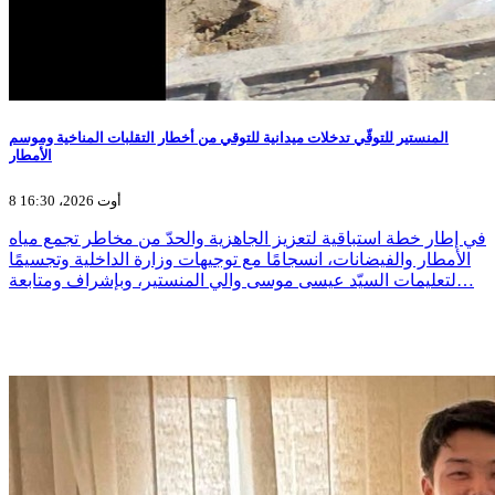
المنستير للتوقّي تدخلات ميدانية للتوقي من أخطار التقلبات المناخية وموسم
الأمطار
8 أوت 2026، 16:30
في إطار خطة استباقية لتعزيز الجاهزية والحدّ من مخاطر تجمع مياه
الأمطار والفيضانات، انسجامًا مع توجيهات وزارة الداخلية وتجسيمًا
لتعليمات السيّد عيسى موسى والي المنستير، وبإشراف ومتابعة…