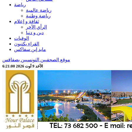
رياضة
رياضة عالمية
رياضة وطنية
ثقافة و إعلام
الرأي الآخر
دين و دنيا
الوفيات
القراء يكتبون
مايد إين سفاكس
موقع الصحفيين التونسيين بصفاقس
الأحَد 9 أوت 2026 6:21:02