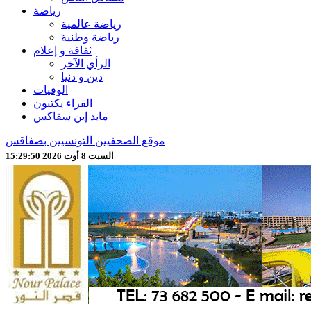
رياضة
رياضة عالمية
رياضة وطنية
ثقافة و إعلام
الرأي الآخر
دين و دنيا
الوفيات
القراء يكتبون
مايد إين سفاكس
موقع الصحفيين التونسيين بصفاقس
السبت 8 أوت 2026 15:29:52