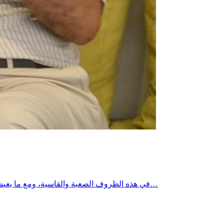
في هذه الظروف الصعبة والقاسية، ومع ما يعيشه الجميع من معاناة، وقد تجاوزت انقطاعات الكهرباء اليوم خمس ساعات متواصلة، تظل كرامة الإنسان فوق كل اعتبار.تضامني المطلق مع…