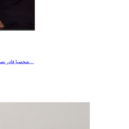
شخصيا قادر نصبر على أي وضع بفضل الله وحده وطاقة الصبر الي اكتسبها الواحد في حياته لكن هناك الكثير من المرضى وكبار السن والأطفال لا طاقة لهم…