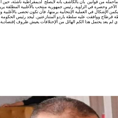
 وماحمله من قوانين بان بالكاشف بأنه لايصلح لديمقراطية ناشئة، حين
 الآخر وحصره في الزاوية. رئيس جمهورية منتخب بالأغلبية المطلقة
 يكمن الإشكال في العملية الإنتخابية برمتها، فأن تكون تحضى بالأغلبي
طة قرطاج ووافقت عليه سلطة باردو المتنازعتين. ليجد رئيس الحكومة ن
لذي لم يعد يحتمل هذا الكم الهائل من الإختلافات يعيش ظروف إقتصادي