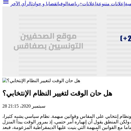
menu
مية
إعلانات متنوعة
اعلانات+
رياضة
الوفيات
قضايا و حوادث
الرأي الآخر
هل حان الوقت لتغيير النظام الإنتخابي؟
28 سبتمبر 2020، 21:15
ظام إنتخابي على المقاس وقوانين مبهمة. نظام سياسي يشبه كثيرا،
ولكن المنطق يقول أن إنهياره أمر حتمي، إذ بمرور الوقت يبدأ المنزل
 مع القوانين المبهمة التي بنيت عليها الديمقراطية المزعومة، فبعد