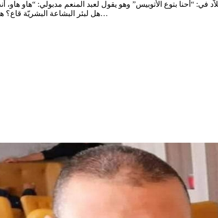
هل لبئر البشاعة البشريّة قاع؟ هل من حدّ للصّبر على هذا الوجع؟ كم نحن مفتقرون إلى الحكمة لنصبر…