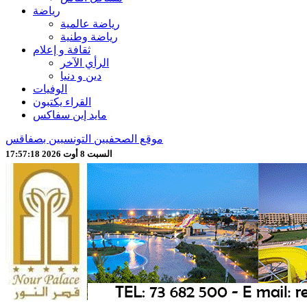
رياضة
رياضة عالمية
رياضة وطنية
ثقافة و إعلام
الرأي الآخر
دين و دنيا
الوفيات
القراء يكتبون
مايد إين سفاكس
موقع الصحفيين التونسيين بصفاقس
السبت 8 أوت 2026 17:57:20