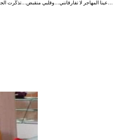
عينا المهاجر لا تفارقانني…وقلبي منقبض…تذكّرت الجلاّد في: “أحنا بتوع الأتوبيس” وهو يقول لعبد المنعم مدبولي: “هاو هاو، أنت كلب”…قتلني ذلك المشهد، وإذا بي أشاهد نظيره اليوم، على اللايف…