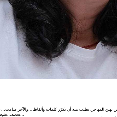
هين المهاجر، يطلب منه أن يكرّر كلمات وألفاظا…والآخر صامت…عينا
سعيد…يشعر بنشوة نصر وهميّ في ذهنه…هو أيضا ضحيّة جهل وتخلّف وموت قيم…