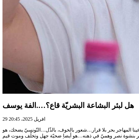
هل لبئر البشاعة البشريّة قاع؟….الفة يوسف
29 افريل 2025، 20:45
 المهاجر بحر بلا قرار…شعور بالخوف، بالذّل…التّونسيّ يضحك، هو