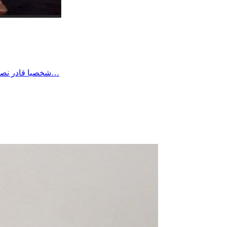
شخصيا قادر نصبر على أي وضع بفضل الله وحده وطاقة الصبر الي اكتسبها الواحد في حياته لكن هناك الكثير من المرضى وكبار السن والأطفال لا طاقة لهم…