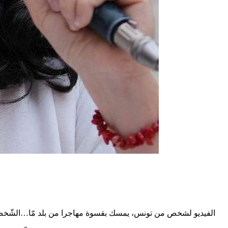
الفيديو لشخص من تونس، يمسك بقسوة مهاجرا من بلد مّا…الشّخص ي