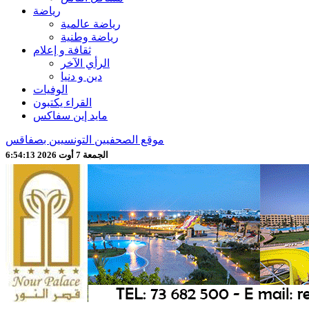
رياضة
رياضة عالمية
رياضة وطنية
ثقافة و إعلام
الرأي الآخر
دين و دنيا
الوفيات
القراء يكتبون
مايد إين سفاكس
موقع الصحفيين التونسيين بصفاقس
الجمعة 7 أوت 2026 6:54:16