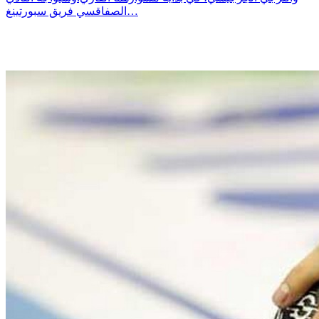
الصفاقسي فريق سبورتينغ…