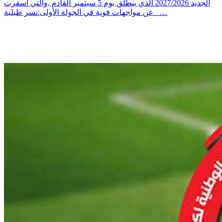
الجديد 2027/2026 الذي ينطلق يوم 5 سبتمبر القادم ,والتي أسفرت
عن مواجهات قوية في الجولة الأولى:نسر طبلبة _…