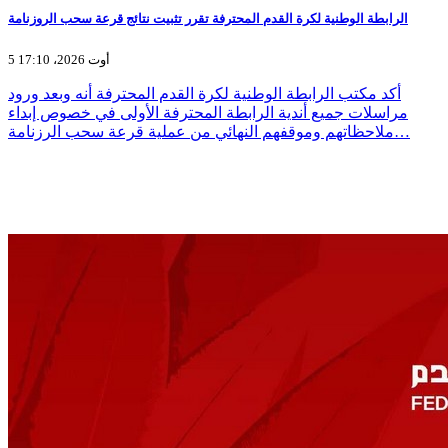
الرابطة الوطنية لكرة القدم المحترفة تقرر تثبيت نتائج قرعة سحب الروزنامة
5 أوت 2026، 17:10
أكد مكتب الرابطة الوطنية لكرة القدم المحترفة أنه وبعد ورود
مراسلات جميع أندية الرابطة المحترفة الأولى في خصوص إبداء
ملاحظاتهم وموقفهم النهائي من عملية قرعة سحب الرزنامة…