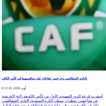
النادي الصفاقسي وجرجيس يتعرّفان على منافسيهما في كأس الكاف.
6 أوت 2026، 12:45
أسفرت قرعة الدور التمهيدي الأول من كأس الكونفدرالية الإفريقية
عن مواجهتين تنتظران ممثلي الكرة التونسية، النادي الصفاقسي
والترجي الجرجيسي، في بداية مشوارهما القاري.وسيواجه النادي