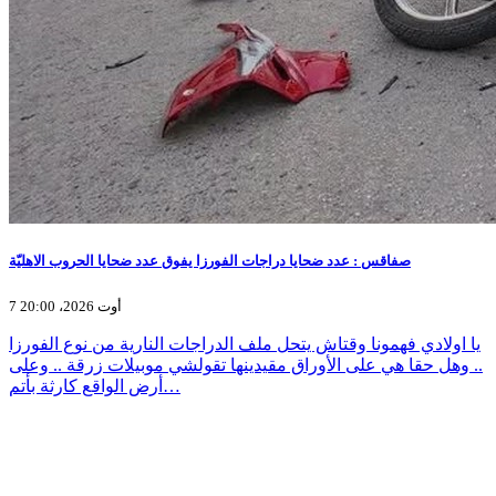
صفاقس : عدد ضحايا دراجات الفورزا يفوق عدد ضحايا الحروب الاهليّة
7 أوت 2026، 20:00
يا اولادي فهمونا وقتاش يتحل ملف الدراجات النارية من نوع الفورزا
.. وهل حقا هي على الأوراق مقيدينها تقولشي موبيلات زرقة .. وعلى
أرض الواقع كارثة بأتم…