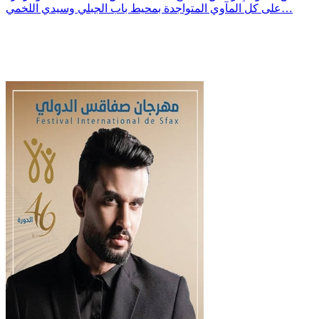
على كل المآوي المتواجدة بمحيط باب الجبلي وسيدي اللخمي…