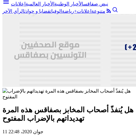
menu
نبض صفاقس
الأخبار الوطنية
الأخبار العالمية
إعلانات
متنوعة
اعلانات+
رياضة
الوفيات
قضايا و حوادث
الرأي الآخر
هل يُنفذّ أصحاب المخابز بصفاقس هذه المرة
تهديداتهم بالإضراب المفتوح
11 جوان 2020، 22:48