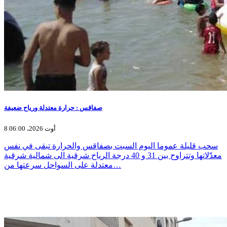
صفاقس : حرارة معتدلة ورياح ضعيفة
8 أوت 2026، 06:00
سحب قليلة عموما اليوم السبت بصفاقس والحرارة تبقى في نفس
معدّلاتها وتتراوح بين 31 و 40 درجة الرياح شرقية الى شمالية شرقية
معتدلة على السواحل سرعتها من…