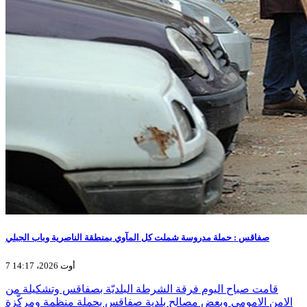
صفاقس : حملة مدروسة شملت كل المآوي بمنطقة الناصرية وباب الجبلي
7 أوت 2026، 14:17
قامت صباح اليوم فرقة الشرطة البلديّة بصفاقس وتشكيلة من
الامن الامومي وبعض مصالح بلدية صفاقس بحملة منظمة ومركّزة