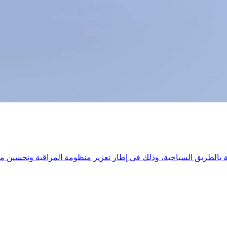
بالطريق السياحية، وذلك في إطار تعزيز منظومة المراقبة وتحسين مت