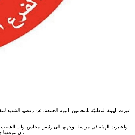
عبرت الهيئة الوطنيّة للمحامين، اليوم الجمعة، عن رفضها الشديد لم
واعتبرت الهيئة في مراسلة وجهتها الى رئيس مجلس نواب الشعب وأع
أن موقفها جاء لأسباب وطنية، حماية للسلم الاجتماعي والاقتصاد الوطني ودفاعا على حقوق مهنة المحاماة كقطاع مشغّل سنويّا للمتخرّجين من الجامعة.