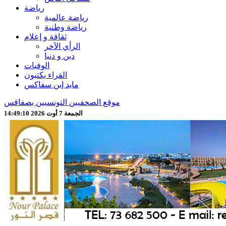
رياضة
رياضة عالمية
رياضة وطنية
ثقافة و إعلام
الرأي الآخر
دين و دنيا
الوفيات
القراء يكتبون
مايد إين سفاكس
موقع الصحفيين التونسيين بصفاقس
الجمعة 7 أوت 2026 14:49:12