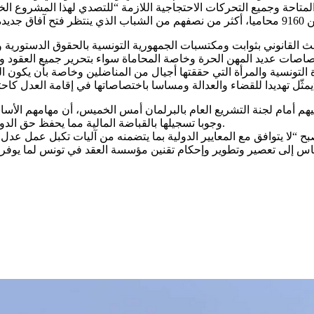
متاحة وجميع التحركات الاحتجاجية اللازمة “للتصدي لهذا المشروع الخ
العبث القانوني بثوابت ومكتسبات الجمهورية التونسية بالحقوق الدستور
رة التونسية والمرأة التي حققتها أجيال من المناضلين وخاصة بأن يكون 
وج للعدالة”.
إليهم أمام لجنة التشريع العام بالبرلمان أمس الخميس، أن مهامهم الأ
وجوبا تسجيلها بالقباضة المالية مما يحفظ حق الدولة في استخلاص مقابيضها ويضمن الأمن التعاقدي بين مختلف الجهات.
لمنظم لمهنة عدول الإشهاد أصبح “لا يتوافق مع المعايير الدولية بما يتضمنه من آليا