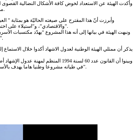
وأكدت الهيئة عن الاستعداد لخوض كافة الأشكال النضالية القصوى ال
من 9160 محاميا، أكثر من نصفهم من الشباب الذي ينتظر فتح آفاق جديدة وفرص عمل واختصاصات أخرى تطوّر المهنة وتحقق الكرامة للجميع.
وأبرزت أنّ هذا المقترح على صيغته الحاليّة هو بمثابة ” 
والاقتصادي”، و”استيلاء على اختصاصات عديد المهن الحرة وخاصة المحاماة سواء بتحرير جميع العقود والبعض منها أوجبت النصوص الجاري بها العمل أن تكون بواسطة محام”.
ونبهت الهيئة في بيانها إلى أنه هذا المشروع “يهدّد مكتسبات الأس
يمثّل تهديدا للقضاء والعدالة ومساسا باختصاصاتها في إقامة العدل كاحترام المبادئ العامة للقانون وخاصة مبدأ المواجهة وحق الول
يذكر أن ممثلي الهيئة الوطنية لعدول الاشهاد أكدوا خلال الاستماع 
وبينوا أن القانون عدد 60 لسنة 1994 ا
في طياته مشروعا وطنيا هاما يهدف بالأساس إلى تعصير وتطوير وإحكام تقنين مؤسسة العقد في تونس لما يوفره من أمن قانوني يساهم في جلب وتشجيع الاستثمار الوطني والأجنبي”.