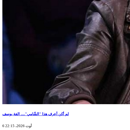
لم أكن أعرف هذا "الشّامي"..... الفة يوسف
6 أوت 2026، 22:15