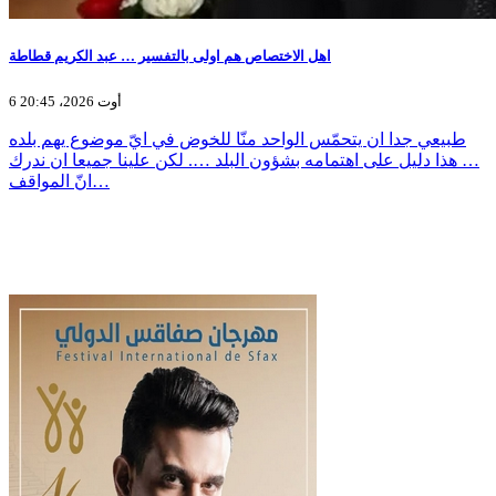
اهل الاختصاص هم اولى بالتفسير … عبد الكريم قطاطة
6 أوت 2026، 20:45
طبيعي جدا ان يتحمّس الواحد منّا للخوض في ايّ موضوع يهم بلده
… هذا دليل على اهتمامه بشؤون البلد …. لكن علينا جميعا ان ندرك
انّ المواقف…