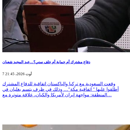
دفاع مشترك أم حماية أم حلف سني؟....عبد المجيد شعبان
7 أوت 2026، 21:45
وقعت السعودية مع تركيا والباكستان اتفاقية للدفاع المشترك
أطلقوا عليها " اتفاقية مكة"… وذلك في ظرف يتسم بغليان في
المنطقة: مواجهة إيران لأمريكا والكيان، علاقة متوترة مع…