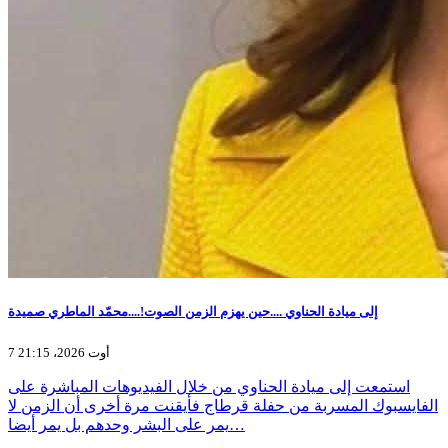
إلى ميادة الحناوي ....حين يهزم الزمن الصوت!....محمّد الماطري صميدة
7 أوت 2026، 21:15
استمعت إلى ميادة الحناوي من خلال الفيديوهات المباشرة على
الفايسبوك المسربة من حفلة قرطاج فأيقنت مرة أخرى أن الزمن لا
يمر على البشر وحدهم بل يمر أيضا…