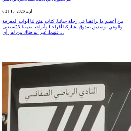
6 أوت 2026، 21:15
من أعظم ما يرافقنا في رحلة حياتنا، كتاب يفتح لنا أبواب المعرفة
والوعي، وصديق صدوق يشاركنا أفراحنا وأتراحنا.نعمتنا لا يٌستغنى
عنهما، غير أنه هناك من له رأي…