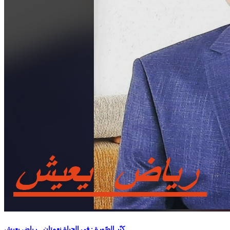
كبّر الصّورة : في الحياة نعمتان....رياض يعيش