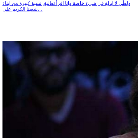
ولعلّي لا ابالغ في شيء خاصة وانا اقرأ تعاليق نسبة كبيرة من ابناء
شعبنا الكريم على…