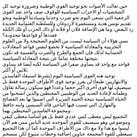
حين تعالت الأصوات نحو توحيد القوى الوطنية وضرورة توحيد كل
الشخصيات أو الاحزاب السياسية للوقوف صف واحد ضد القوى
الرجعية التي تسعى اليوم نحو ضرب وحدتنا وسيادتنا الوطنية ونحو
تقديم تونس هدية ومستعمرة لاردوغان وللسلطنة العثمانية الجديدة
رد البعض: وما هي الإضافة فلان أو فلانة أو ذاك الحزب أو تلك الكتلة
فعددها أو قواعدها محدودة؟
نسي هؤلاء أن السياسة ليست من العلوم الصحيحة ولا من العلوم
التجريبية والمعادلة السياسية لا تخضع لنفس قواعد المعادلات
الحسابية لذلك فإن الجمع والطرح والضرب والقسمة قد تكون
نتيجتها مختلفة تماما عن نتيجة المعادلة السياسية.
فواحد مع واحد قد يساوي صفرا في السياسة لكنه أيضا قد يساوي
ثلاثين أو أكثر.
توحيد هته القوى السياسية اليوم (بشرط استبعاد الفاسدين
والانتهازيين طبعاً) لن يفرز توحيد قوى الأطراف الموحدة فقط بل
سيضيف لها قوى أخرى أكبر حجما وعددا فهو سيكون رسالة تفاؤل
وطمأنة لإعادة العديد من الوطنيين المحبطين والذين انسحبوا من
الحياة السياسية نتيجة الخيبة المريرة التي اصيبوا بها بعد الفضائح
والمهازل التي تسبب فيها الباجي قائد السبسي وابنه حافظ
ومجموعة الفاسدين المحيطين بهما.
التجميع ليس معطى كمي عددي فقط بل هو أساسا معطى كيفي
وموضوعي وهو سيضيف للقوى الموحدة عديد الناس ممن هم الآن
ليسوا مع هذا ولا مع ذاك من الأطراف الموحدة كما أن هذا التجميع
سيعطي للقوة المجمعة عناوين إضافية وخطاب متنوع لكن منسجم