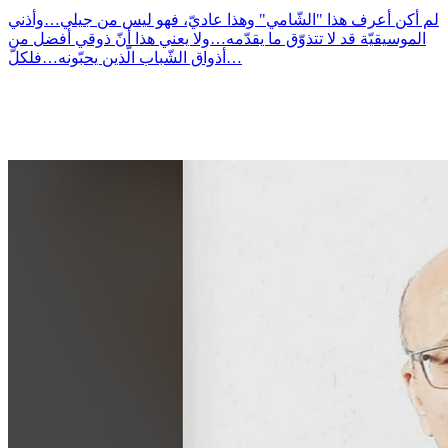
لم أكن أعرف هذا "الشّامي" وهذا عاديّ، فهو ليس من جيلي…وأذني
الموسيقيّة قد لا تتذوّق ما يقدّمه…ولا يعني هذا أنّ ذوقي أفضل من
أذواق الشّباب الّذين يحبّونه…فلكلّ…