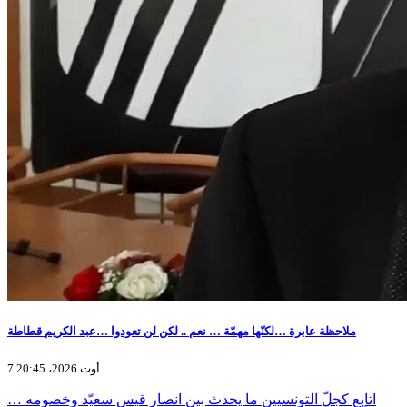
ملاحظة عابرة …لكنّها مهمّة … نعم .. لكن لن تعودوا …عبد الكريم قطاطة
7 أوت 2026، 20:45
اتابع كجلّ التونسيين ما يحدث بين انصار قيس سعيّد وخصومه …