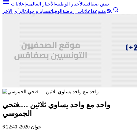
menu
نبض صفاقس
الأخبار الوطنية
الأخبار العالمية
إعلانات
متنوعة
اعلانات+
رياضة
الوفيات
قضايا و حوادث
الرأي الآخر
واحد مع واحد يساوي ثلاثين ….فتحي
الجموسي
6 جوان 2020، 22:40