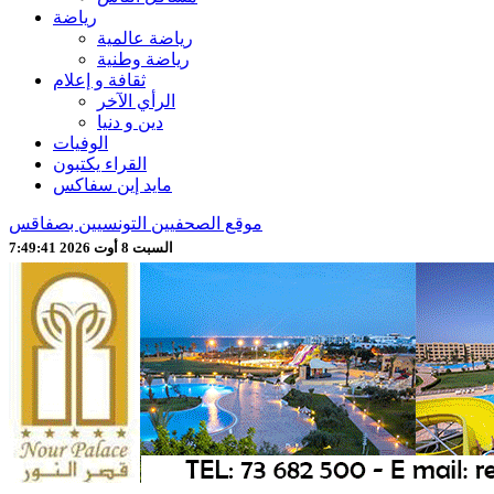
رياضة
رياضة عالمية
رياضة وطنية
ثقافة و إعلام
الرأي الآخر
دين و دنيا
الوفيات
القراء يكتبون
مايد إين سفاكس
موقع الصحفيين التونسيين بصفاقس
السبت 8 أوت 2026 7:49:43