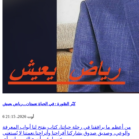
كبّر الصّورة : في الحياة نعمتان....رياض يعيش
6 أوت 2026، 21:15
من أعظم ما يرافقنا في رحلة حياتنا، كتاب يفتح لنا أبواب المعرفة
والوعي، وصديق صدوق يشاركنا أفراحنا وأتراحنا.نعمتنا لا يٌستغنى
عنهما، غير أنه هناك من له رأي…