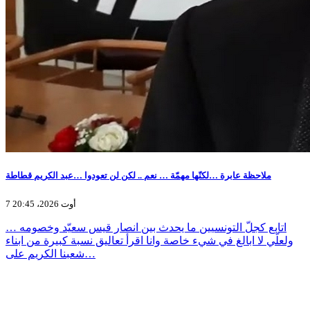
ملاحظة عابرة …لكنّها مهمّة … نعم .. لكن لن تعودوا …عبد الكريم قطاطة
7 أوت 2026، 20:45
اتابع كجلّ التونسيين ما يحدث بين انصار قيس سعيّد وخصومه …
ولعلّي لا ابالغ في شيء خاصة وانا اقرأ تعاليق نسبة كبيرة من ابناء
شعبنا الكريم على…