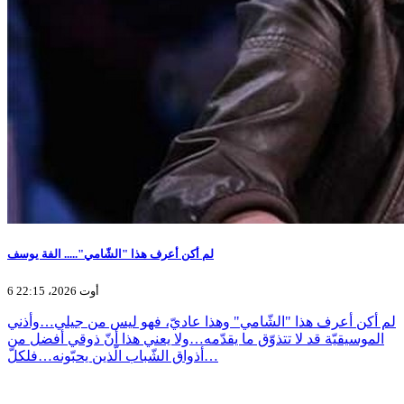
لم أكن أعرف هذا "الشّامي"..... الفة يوسف
6 أوت 2026، 22:15
لم أكن أعرف هذا "الشّامي" وهذا عاديّ، فهو ليس من جيلي…وأذني
الموسيقيّة قد لا تتذوّق ما يقدّمه…ولا يعني هذا أنّ ذوقي أفضل من
أذواق الشّباب الّذين يحبّونه…فلكلّ…