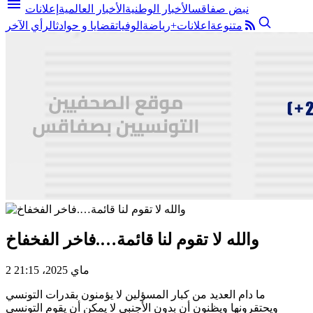
menu
نبض صفاقس
الأخبار الوطنية
الأخبار العالمية
إعلانات
متنوعة
اعلانات+
رياضة
الوفيات
قضايا و حوادث
الرأي الآخر
والله لا تقوم لنا قائمة….فاخر الفخفاخ
2 ماي 2025، 21:15
ما دام العديد من كبار المسؤلين لا يؤمنون بقدرات التونسي
ويحتقرونها ويظنون أن بدون الأجنبي لا يمكن أن يقوم التونسي