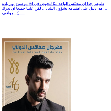
طبيعي جدا ان يتحمّس الواحد منّا للخوض في ايّ موضوع يهم بلده
… هذا دليل على اهتمامه بشؤون البلد …. لكن علينا جميعا ان ندرك
انّ المواقف…