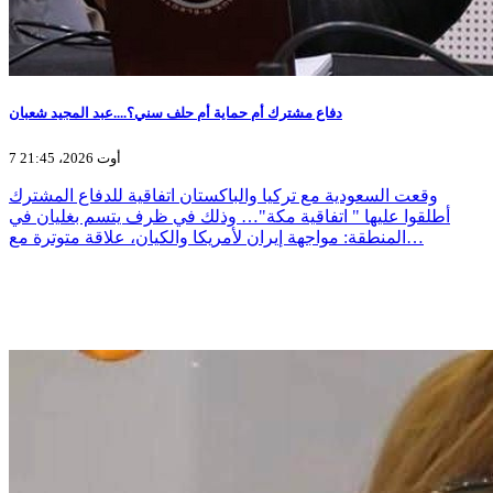
دفاع مشترك أم حماية أم حلف سني؟....عبد المجيد شعبان
7 أوت 2026، 21:45
وقعت السعودية مع تركيا والباكستان اتفاقية للدفاع المشترك
أطلقوا عليها " اتفاقية مكة"… وذلك في ظرف يتسم بغليان في
المنطقة: مواجهة إيران لأمريكا والكيان، علاقة متوترة مع…