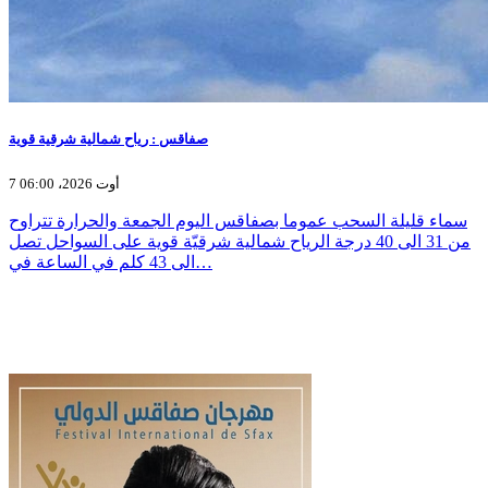
صفاقس : رياح شمالية شرقية قوية
7 أوت 2026، 06:00
سماء قليلة السحب عموما بصفاقس اليوم الجمعة والحرارة تتراوح
من 31 الى 40 درجة الرياح شمالية شرقيّة قوية على السواحل تصل
الى 43 كلم في الساعة في…