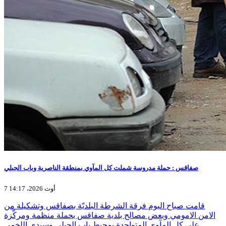
صفاقس : حملة مدروسة شملت كل المآوي بمنطقة الناصرية وباب الجبلي
7 أوت 2026، 14:17
قامت صباح اليوم فرقة الشرطة البلديّة بصفاقس وتشكيلة من
الامن الامومي وبعض مصالح بلدية صفاقس بحملة منظمة ومركّزة
على كل المآوي المتواجدة بمحيط باب الجبلي وسيدي اللخمي…