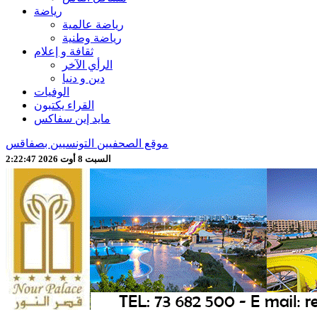
رياضة
رياضة عالمية
رياضة وطنية
ثقافة و إعلام
الرأي الآخر
دين و دنيا
الوفيات
القراء يكتبون
مايد إين سفاكس
موقع الصحفيين التونسيين بصفاقس
السبت 8 أوت 2026 2:22:49