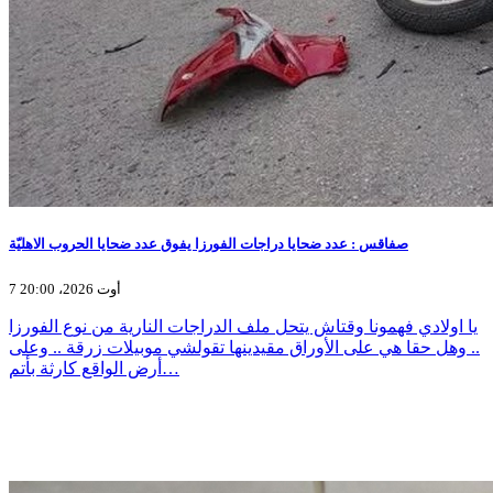
صفاقس : عدد ضحايا دراجات الفورزا يفوق عدد ضحايا الحروب الاهليّة
7 أوت 2026، 20:00
يا اولادي فهمونا وقتاش يتحل ملف الدراجات النارية من نوع الفورزا
.. وهل حقا هي على الأوراق مقيدينها تقولشي موبيلات زرقة .. وعلى
أرض الواقع كارثة بأتم…