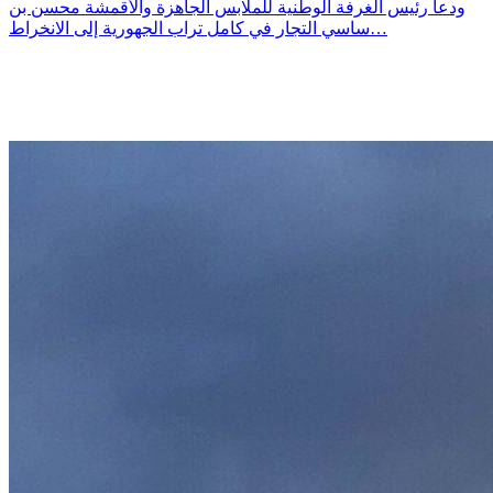
ودعا رئيس الغرفة الوطنية للملابس الجاهزة والأقمشة محسن بن
ساسي التجار في كامل تراب الجهورية إلى الانخراط…