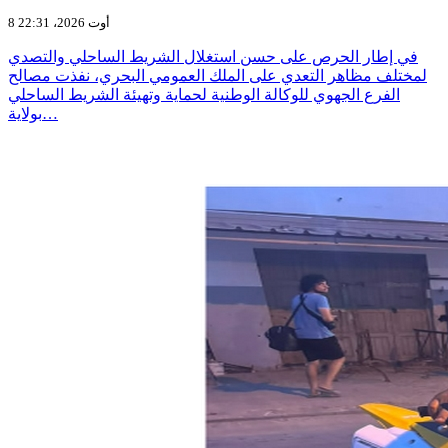
8 أوت 2026، 22:31
في إطار الحرص على حسن استغلال الشريط الساحلي والتصدي
لمختلف مظاهر التعدي على الملك العمومي البحري، نفذت مصالح
الفرع الجهوي للوكالة الوطنية لحماية وتهيئة الشريط الساحلي
بولاية…