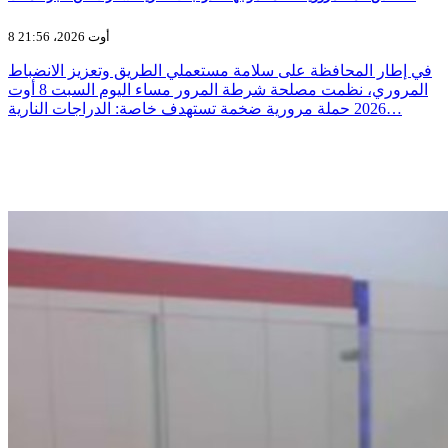
8 أوت 2026، 21:56
في إطار المحافظة على سلامة مستعملي الطريق وتعزيز الانضباط
المروري، نظمت مصلحة شرطة المرور مساء اليوم السبت 8 أوت
2026 حملة مرورية ضخمة تستهدف خاصة: الدراجات النارية…