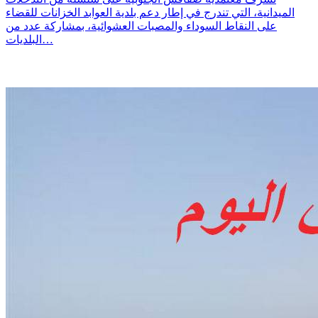
الميدانية، التي تندرج في إطار دعم بلدية العوابد الخزانات للقضاء
على النقاط السوداء والمصبات العشوائية، بمشاركة عدد من
البلديات…