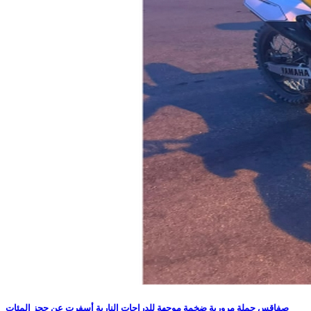
صفاقس حملة مرورية ضخمة موجهة للدراجات النارية أسفرت عن حجز المئات