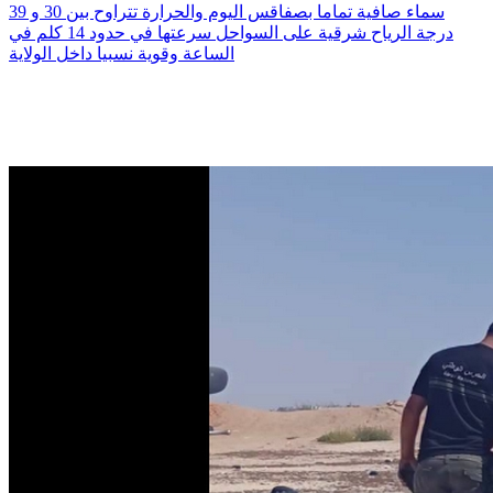
سماء صافية تماما بصفاقس اليوم والحرارة تتراوح بين 30 و 39
درجة الرياح شرقية على السواحل سرعتها في حدود 14 كلم في
الساعة وقوية نسبيا داخل الولاية