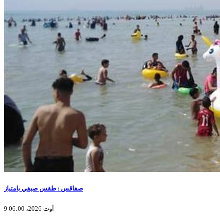
صفاقس : طقس صيفي بامتياز
9 أوت 2026، 06:00