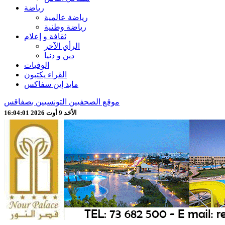
رياضة
رياضة عالمية
رياضة وطنية
ثقافة و إعلام
الرأي الآخر
دين و دنيا
الوفيات
القراء يكتبون
مايد إين سفاكس
موقع الصحفيين التونسيين بصفاقس
الأحَد 9 أوت 2026 16:04:03