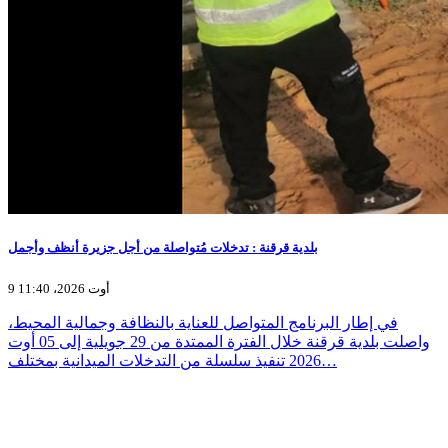
بلدية قرقنة : تدخلات مُتواصلة من أجل جزيرة أنظف وأجمل
9 أوت 2026، 11:40
في إطار البرنامج المتواصل للعناية بالنظافة وجمالية المحيط،
واصلت بلدية قرقنة خلال الفترة الممتدة من 29 جويلية إلى 05 أوت
2026 تنفيذ سلسلة من التدخلات الميدانية بمختلف…