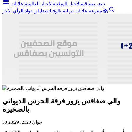
menu
نبض صفاقس
الأخبار الوطنية
الأخبار العالمية
إعلانات
متنوعة
اعلانات+
رياضة
الوفيات
قضايا و حوادث
الرأي الآخر
والي صفاقس يزور فرقة الحرس الديواني
بالصخيرة
30 جوان 2020، 23:29