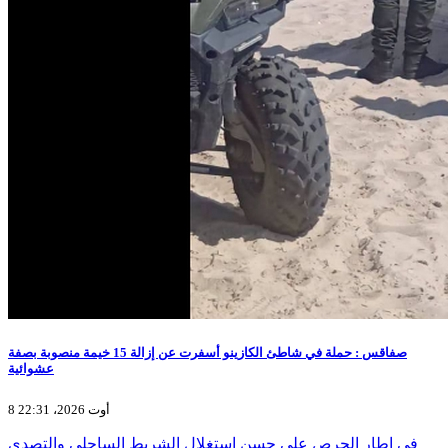
صفاقس : حملة في شاطئ الكازينو أسفرت عن إزالة 15 خيمة منصوبة بصفة
عشوائية
8 أوت 2026، 22:31
في إطار الحرص على حسن استغلال الشريط الساحلي والتصدي