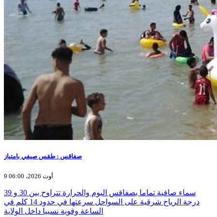
صفاقس : طقس صيفي بامتياز
9 أوت 2026، 06:00
سماء صافية تماما بصفاقس اليوم والحرارة تتراوح بين 30 و 39
درجة الرياح شرقية على السواحل سرعتها في حدود 14 كلم في
الساعة وقوية نسبيا داخل الولاية