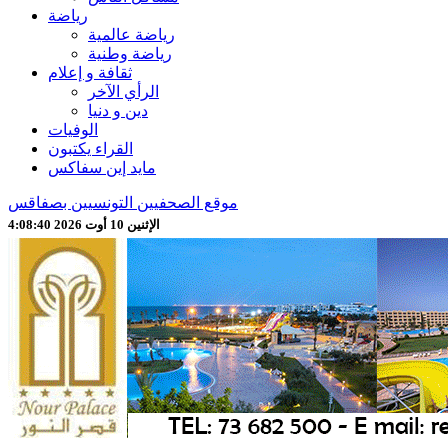
رياضة
رياضة عالمية
رياضة وطنية
ثقافة و إعلام
الرأي الآخر
دين و دنيا
الوفيات
القراء يكتبون
مايد إين سفاكس
موقع الصحفيين التونسيين بصفاقس
الإثنين 10 أوت 2026 4:08:42