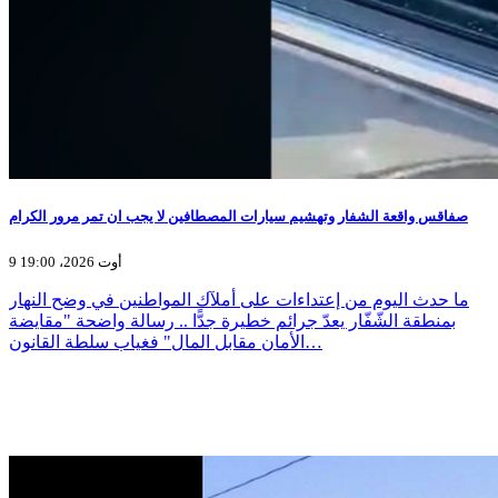
صفاقس واقعة الشفار وتهشيم سيارات المصطافين لا يجب ان تمر مرور الكرام
9 أوت 2026، 19:00
ما حدث اليوم من إعتداءات على أملآك المواطنين في وضح النهار
بمنطقة الشّفّار يعدّ جرائم خطيرة جدًّا .. رسالة واضحة "مقايضة
الأمان مقابل المال" فغياب سلطة القانون…