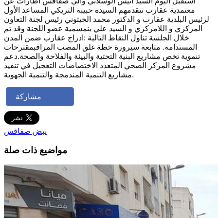
استقبل اليوم السيد أنيس الوسلاتي والي صفاقس اطارات عن
معتمدية عقارب تتقدمهم السيدة حبيبة التريكي المساعد الأول
لرئيس البلدية عقارب و الدكتور محمد الخيتوني رئيس لجنة التعاون
المركزي و اللامركزي و السيد علي بنمسمية عضو اللجنة وقد تم
خلال الجلسة تناول النقاط التالية :ادراج عقارب ضمن المدن
المستدامة. متابعة سيرورة خطة غلق المصب المراقبمقترحات
تنموية تخص مشاريع البنية التحتية والبيئة والفلاحة والصحة.دعم
مشروع المركز الصحي المتعدد الاختصاصات التعجيل في تنفيذ
مشاريع التنمية المندمجة والتنمية الجهوية.
مشاركة
نبض صفاقس
مواضيع ذات صلة