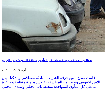
صفاقس : حملة مدروسة شملت كل المآوي بمنطقة الناصرية وباب الجبلي
7 أوت 2026، 14:17
قامت صباح اليوم فرقة الشرطة البلديّة بصفاقس وتشكيلة من
الامن الامومي وبعض مصالح بلدية صفاقس بحملة منظمة ومركّزة
على كل المآوي المتواجدة بمحيط باب الجبلي وسيدي اللخمي…