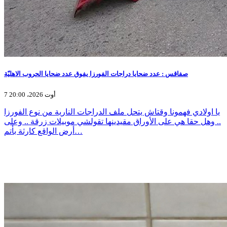
صفاقس : عدد ضحايا دراجات الفورزا يفوق عدد ضحايا الحروب الاهليّة
7 أوت 2026، 20:00
يا اولادي فهمونا وقتاش يتحل ملف الدراجات النارية من نوع الفورزا
.. وهل حقا هي على الأوراق مقيدينها تقولشي موبيلات زرقة .. وعلى
أرض الواقع كارثة بأتم…