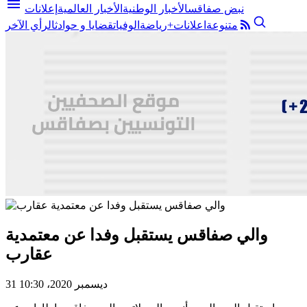
menu
نبض صفاقس
الأخبار الوطنية
الأخبار العالمية
إعلانات
متنوعة
اعلانات+
رياضة
الوفيات
قضايا و حوادث
الرأي الآخر
والي صفاقس يستقبل وفدا عن معتمدية
عقارب
31 ديسمبر 2020، 10:30