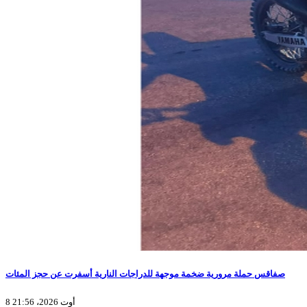
صفاقس حملة مرورية ضخمة موجهة للدراجات النارية أسفرت عن حجز المئات
8 أوت 2026، 21:56