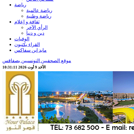
رياضة
رياضة عالمية
رياضة وطنية
ثقافة و إعلام
الرأي الآخر
دين و دنيا
الوفيات
القراء يكتبون
مايد إين سفاكس
موقع الصحفيين التونسيين بصفاقس
الأحَد 9 أوت 2026 10:31:13