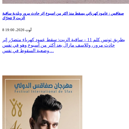
صفاقس : عامود كهربائي يسقط منذ اكثر من اسبوع اثر حادث مرور وبلدية ساقية
الزيت لا تتحرّك
8 أوت 2026، 19:00
بطريق تونس كلم 11 – ساقية الزيت: سقط عمود كهرباء متضرّر إثر
حادث مرور، وللاسف مازال بعد أكثر من أسبوع وهو في نفس
وضعية السقوط في نفس…