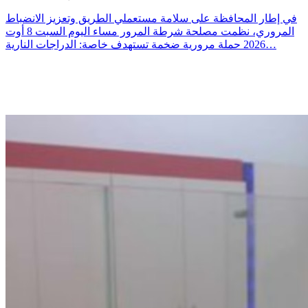
في إطار المحافظة على سلامة مستعملي الطريق وتعزيز الانضباط
المروري، نظمت مصلحة شرطة المرور مساء اليوم السبت 8 أوت
2026 حملة مرورية ضخمة تستهدف خاصة: الدراجات النارية…