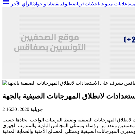
menu
مية
إعلانات متنوعة
اعلانات+
رياضة
الوفيات
قضايا و حوادث
الرأي الآخر
دادات لانطلاق المهرجانات الصيفية بالجهة
2 جويلية 2020، 16:30
جلسة عمل خصّصت للنظر في الاستعدادات لانطلاق المهرجانات الصيفية وضبط الترتيبات الواجب اتخاذها حسب
معتمدين وعدد من رؤساء وممثلي المجالس البلدية والمندوب الجهوي