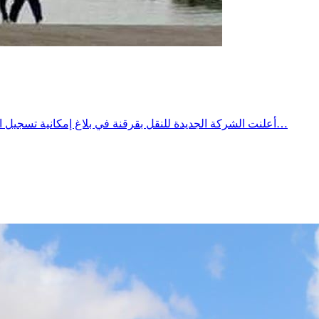
أعلنت الشركة الجديدة للنقل بقرقنة في بلاغ إمكانية تسجيل اضطراب في مواعيد السفرات المبرمجة ليوم الاثنين 27جويلية ،2026 وذلك تبعًا للظروف والتقلبات الجويةوأكدت الشركة أنها سُتعلم حرفاءها…