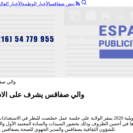
نبض صفاقس
الأخبار الوطنية
الأخبار العال
والي صفاقس يشرف على الاستع
أشرف السيّد أنيس الوسلاتي والي صفاقس صباح يوم الخميس 02 جويلية 2020 بمقر الولاية على 
ا في أحسن الظروف وذلك بحضور السيدات والسادة المعتمد الأول وال
للشؤون الثقافية بصفاقس والمدير الجهوي للصحة بصفاقس ومديري المهرجانات الصيفية وممثلي المصالح الأمنية والحماية المدنية.