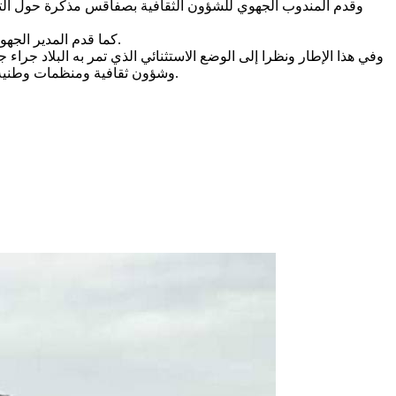
كما قدم المدير الجهوي للصحة بسطة حول دليل الإجراءات الصحية للتوقي من فيروس “كوفيد 19” بالمهرجانات والتظاهرات الثقافية والفنية بالفضاءات المفتوحة.
وفي هذا الإطار ونظرا إلى الوضع الاستثنائي الذي تمر به البلاد جرا
وشؤون ثقافية ومنظمات وطنية مهمتها معاينة الفضاءات والمصادقة على ظروف تنظيم المهرجانات بها حفاظا على سلامة المواطنين حسب ما جاء في البروتوكول الصحي.