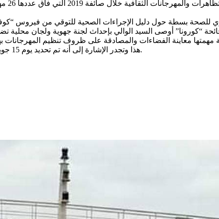
وقدم ال
ء جائحة “كورونا” أوصى السيد الوالي بإحداث لجنة جهوية ولجان محلية 
هذا وتجدر الإشارة إلى أنه تم تحديد يوم 15 جويلية 2020 كأقصى موعد لتأكيد تنظيم التظاهرات الثقافية والمهرجانات.