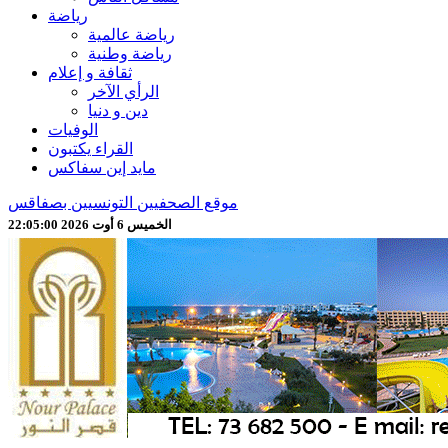
رياضة
رياضة عالمية
رياضة وطنية
ثقافة و إعلام
الرأي الآخر
دين و دنيا
الوفيات
القراء يكتبون
مايد إين سفاكس
موقع الصحفيين التونسيين بصفاقس
الخميس 6 أوت 2026 22:05:02