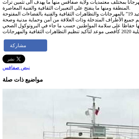
مندوب الجهوي للشؤون الثقافية بصفاقس مذكرة حول التظاهرات والمهرجانات الثقافية خلال صائفة 2019 التي فاق عددها 26 مهرجانا بمختلف معتمديات ولاية صفاقس منها ما يهدف الى تثمين تراث
المنطقة ومنها ما ينفتح على التعبيرات الثقافية والفنية المعاصرة.
تضم جميع الأطراف المتدخلة وذات العلاقة من أمن وحماية مدنية وصحة
مشاركة
نبض صفاقس
مواضيع ذات صلة