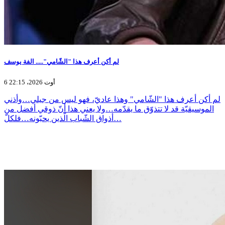
لم أكن أعرف هذا "الشّامي"..... الفة يوسف
6 أوت 2026، 22:15
لم أكن أعرف هذا "الشّامي" وهذا عاديّ، فهو ليس من جيلي…وأذني
الموسيقيّة قد لا تتذوّق ما يقدّمه…ولا يعني هذا أنّ ذوقي أفضل من
أذواق الشّباب الّذين يحبّونه…فلكلّ…