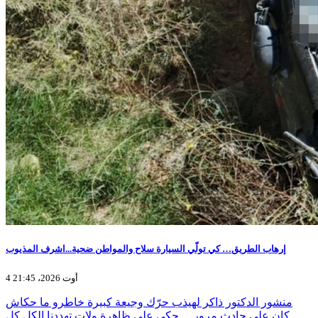
إرهاب الطريق… كي تولّي السيارة سلاح والمواطن ضحية...اشرف المذيوب
4 أوت 2026، 21:45
منشور الدكتور ذاكر لهيذب حرّك وجيعة كبيرة خاطرو ما حكاش
كان على حادث مرور… حكى على ظاهرة ولات تهددنا الكل كل