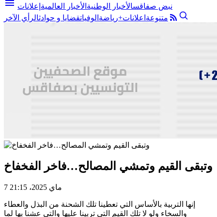
menu
نبض صفاقس
الأخبار الوطنية
الأخبار العالمية
إعلانات
متنوعة
اعلانات+
رياضة
الوفيات
قضايا و حوادث
الرأي الآخر
وتبقى القيم وتمشي المصالح…فاخر الفخفاخ
7 ماي 2025، 21:15
إنها التربية بالأساس التي تعطينا تلك الشحنة من البذل والعطاء
والسخاء ولو لا تلك القيم التي تربينا عليها والتي عشنا بها لما