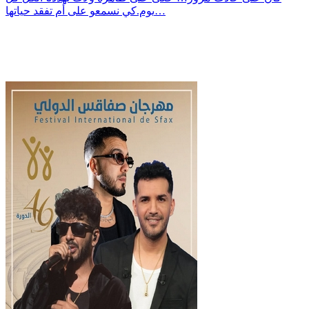
يوم.كي نسمعو على أم تفقد حياتها…