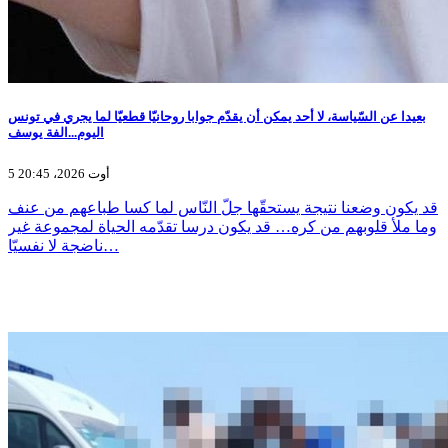
بعيدا عن السّياسة، لا أحد يمكن أن يقدّم جوابا روحانيّا قطعيّا لما يجري في تونس
اليوم...الفة يوسف
5 أوت 2026، 20:45
قد يكون وضعنا نتيجة يستحقّها جلّ النّاس لما كسا طباعهم من عنف
وما ملأ قلوبهم من كره… قد يكون درسا تقدّمه الحياة لمجموعة غير
ناضجة لا نفسيّا…