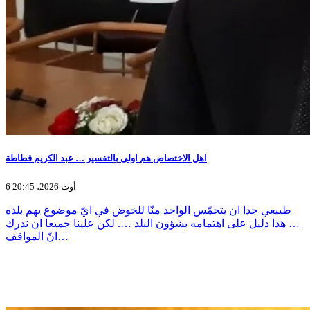
اهل الاختصاص هم اولى بالتفسير … عبد الكريم قطاطة
6 أوت 2026، 20:45
طبيعي جدا ان يتحمّس الواحد منّا للخوض في ايّ موضوع يهم بلده
… هذا دليل على اهتمامه بشؤون البلد …. لكن علينا جميعا ان ندرك
انّ المواقف…