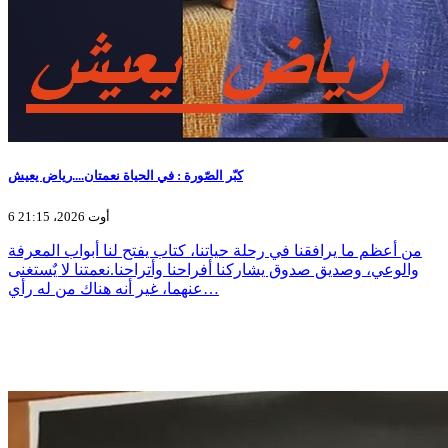
كبّر الصّورة : في الحياة نعمتان....رياض يعيش
6 أوت 2026، 21:15
من أعظم ما يرافقنا في رحلة حياتنا، كتاب يفتح لنا أبواب المعرفة
والوعي، وصديق صدوق يشاركنا أفراحنا وأتراحنا.نعمتنا لا يٌستغنى
عنهما، غير أنه هناك من له رأي…