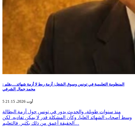
المنظومة التعليمية في تونس وسوق الشغل: أزمة ربط لا أزمة شهائد.....بقلم :
محمد جمال الشرفي
5 أوت 2026، 21:15
منذ سنوات طويلة، والحديث يدور في تونس حول أزمة البطالة
وسط أصحاب الشهائد العليا، وكأن المشكلة قدر لا يمكن تفاديه. لكن
الحقيقة أعمق من ذلك بكثير. فالتعليم…