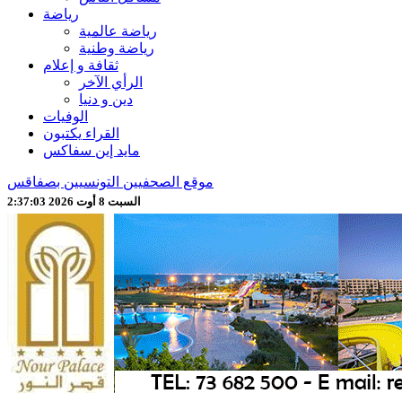
رياضة
رياضة عالمية
رياضة وطنية
ثقافة و إعلام
الرأي الآخر
دين و دنيا
الوفيات
القراء يكتبون
مايد إين سفاكس
موقع الصحفيين التونسيين بصفاقس
السبت 8 أوت 2026 2:37:05