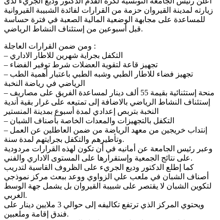
أعلن رئيس الجامعة التونسية لكرة القدم الدكتور وديع الجريء لدى
زيارته لمدينة القيروان حزمة من القرارات لفائدة الشبيبة القيروانية
للمساعدة على مجابهة الوضعية المالية الصعبة في فترة حساسة
قبل أسبوعين من إستئناف النشاط الرياضي.
ومن ضمن القرارات العاجلة :
– التكفل بجراية شهرين للاطار الاداري
– تجهيز قاعة لتقوية العضلات شرط توفير الفضاء
– تجهيز فضاء للاطار الطبي وشبه الطبي باعتبار أهمية الطب
الرياضي في رياضة النخبة
– منحة إستثنائية بقيمة 55 ألف دينار لمساعدة الفريق على مصاريف
إستئناف النشاط الرياضي بالاضافة إلى تمتيعه على غرار بقية أندية
النخبة بتربص إعدادي لمدة أسبوع بمدينة المنستير
– التكفل بالتجهيزات والمعدات الخاصة بأصناف الشبان
– إنتداب خريجين من معهد الرياضة من ضمن العاطلين عن العمل
وتأطيرهم والتكفل بجرايتهم لمدة سنة.
وعبر رئيس الجامعة عن أمانيه في أن تكون لهذه القرارات مردودية
على نتائج الجمعية وإستقرارها على المستوى الاداري والفني.
كما إطلع الدكتور وديع الجريء على الظروف القاسية لتدريب
أصناف الشبان في ملعب علي الزواوي ووعد ببعث مركز نموذجي
لتكوين الشبان لا يقتصر على شبيبة القيروان بل يشمل جهة الوسط
الغربي.
ويحتوي المركز الذي ترتفع تكاليفه إلى حوالي 3 ملايين دينار على
فندق إقامة وملعبين.