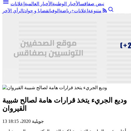
menu
نبض صفاقس
الأخبار الوطنية
الأخبار العالمية
إعلانات
متنوعة
اعلانات+
رياضة
الوفيات
قضايا و حوادث
الرأي الآخر
وديع الجريء يتخذ قرارات هامة لصالح شبيبة
القيروان
13 جويلية 2020، 18:15