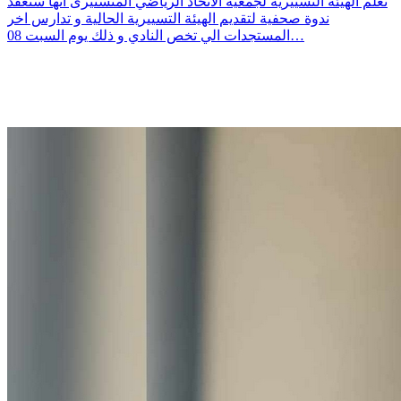
تعلم الهيئة التسييرية لجمعية الاتحاد الرياضي المنستيرى انها ستعقد
ندوة صحفية لتقديم الهيئة التسييرية الحالية و تدارس اخر
المستجدات الي تخص النادي و ذلك يوم السبت 08…