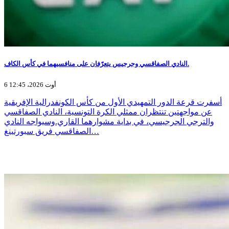
النادي الصفاقسي وجرجيس يتعرّفان على منافسيهما في كأس الكاف.
6 أوت 2026، 12:45
أسفرت قرعة الدور التمهيدي الأول من كأس الكونفدرالية الإفريقية
عن مواجهتين تنتظران ممثلي الكرة التونسية، النادي الصفاقسي
والترجي الجرجيسي، في بداية مشوارهما القاري.وسيواجه النادي
الصفاقسي فريق سبورتينغ…