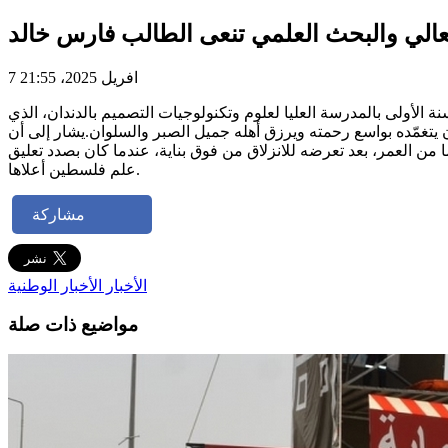
العالي والبحث العلمي تنعى الطالب فارس خالد
7 افريل 2025، 21:55
سى وفاة الطالب فارس خالد المرسّم بالسنة الأولى بالمدرسة العليا لعلوم وتكنولوجيات التصميم بالدندان، الذي
أن يتغمّده بواسع رحمته ويرزق أهله جميل الصبر والسلوان.يشار إلى أن
ليا لعلوم وتكنولوجيات التصميم بالدندان من ولاية منوبة، سجلت صبيحة الاثنين 07 أفريل 2025، حادث وفاة طالب يبلغ 21 عاما من العمر، بعد تعرضه للانزلاق من فوق بناية، عندما كان بصدد تعليق
علم فلسطين أعلاها.
مشاركة
الأخبار
الأخبار الوطنية
مواضيع ذات صلة