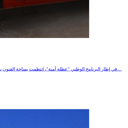
في إطار البرنامج الوطني "عطلة آمنة"، انتظمت بساحة الفنون بمدينة المتلوي حملة توعوية وتحسيسية لفائدة مستعملي الطريق، تحت إشراف السيد معتمد المتلوي، وبمشاركة مختلف الهياكل المتدخلة في…