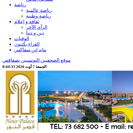
رياضة
رياضة عالمية
رياضة وطنية
ثقافة و إعلام
الرأي الآخر
دين و دنيا
الوفيات
القراء يكتبون
مايد إين سفاكس
موقع الصحفيين التونسيين بصفاقس
الجمعة 7 أوت 2026 0:44:35