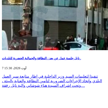
نابل جلسة عمل عن بعد : النظافة والجمالية الحضرية للبلديات .
7 أوت 2026، 15:30
تنفيذا لتعليمات السيد وزير الداخلية في إطار متابعة سير العمل
البلدي وإتخاذ الإجراءات الضرورية لتأمين النظافة والعناية بالبيئة ،
وتحت إشراف السيدة هناء شوشاني والية نابل رفقة…