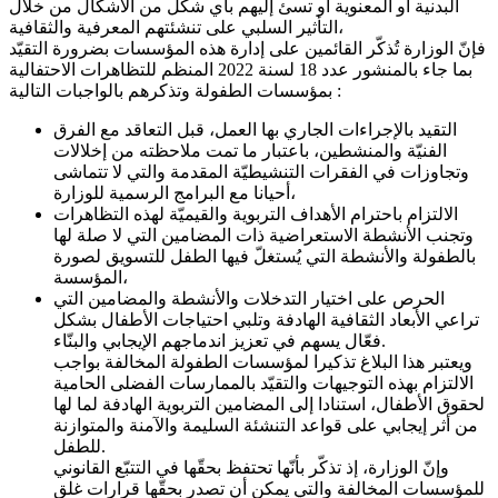
البدنية أو المعنوية أو تسئ إليهم بأي شكل من الأشكال من خلال
التأثير السلبي على تنشئتهم المعرفية والثقافية،
فإنّ الوزارة تُذكّر القائمين على إدارة هذه المؤسسات بضرورة التقيّد
بما جاء بالمنشور عدد 18 لسنة 2022 المنظم للتظاهرات الاحتفالية
بمؤسسات الطفولة وتذكرهم بالواجبات التالية :
التقيد بالإجراءات الجاري بها العمل، قبل التعاقد مع الفرق
الفنيّة والمنشطين، باعتبار ما تمت ملاحظته من إخلالات
وتجاوزات في الفقرات التنشيطيّة المقدمة والتي لا تتماشى
أحيانا مع البرامج الرسمية للوزارة،
الالتزام باحترام الأهداف التربوية والقيميّة لهذه التظاهرات
وتجنب الأنشطة الاستعراضية ذات المضامين التي لا صلة لها
بالطفولة والأنشطة التي يُستغلّ فيها الطفل للتسويق لصورة
المؤسسة،
الحرص على اختيار التدخلات والأنشطة والمضامين التي
تراعي الأبعاد الثقافية الهادفة وتلبي احتياجات الأطفال بشكل
فعّال يسهم في تعزيز اندماجهم الإيجابي والبنّاء.
ويعتبر هذا البلاغ تذكيرا لمؤسسات الطفولة المخالفة بواجب
الالتزام بهذه التوجيهات والتقيّد بالممارسات الفضلى الحامية
لحقوق الأطفال، استنادا إلى المضامين التربوية الهادفة لما لها
من أثر إيجابي على قواعد التنشئة السليمة والآمنة والمتوازنة
للطفل.
وإنّ الوزارة، إذ تذكّر بأنّها تحتفظ بحقّها في التتبّع القانوني
للمؤسسات المخالفة والتي يمكن أن تصدر بحقّها قرارات غلق