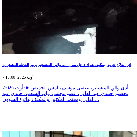
إثر اندلاع حريق بمكيف هواء داخل منزل …. والي المنستير يزور العائلة المتضررة
7 أوت 2026، 16:00
أدى والي المنستير، عيسى موسى ، امس الخميس 06 أوت 2026،
بحضور حمدي عبد العالي، عضو مجلس نواب الشعب، حمدي عبد
العالي ومعتمد المكنين والمكلّف بدائرة الشؤون…