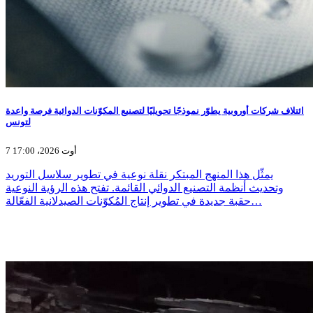
ائتلاف شركات أوروبية يطوّر نموذجًا تحويليًا لتصنيع المكوّنات الدوائية فرصة واعدة
لتونس
7 أوت 2026، 17:00
يمثّل هذا المنهج المبتكر نقلة نوعية في تطوير سلاسل التوريد
وتحديث أنظمة التصنيع الدوائي القائمة. تفتح هذه الرؤية النوعية
حقبة جديدة في تطوير إنتاج المُكوّنات الصيدلانية الفعّالة…