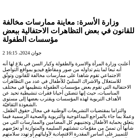
وزارة الأسرة: معاينة ممارسات مخالفة
للقانون في بعض التظاهرات الاحتفالية ببعض
مؤسسات الطفولة
2 جوان 2024، 16:15
أعلنت وزارة المرأة والاسرة والطفولة وكبار السن في بلاغ لها أنه
أنه تبعا لما يتم تداوله من صور ومقاطع فيديو بمواقع التواصل
الاجتماعي تقوم شاهدا على ممارسات مخالفة للقانون وتوثّق
للاستغلال والاشراك السلبيّ للأطفال في عدد من التظاهرات
الاحتفالية التي تقوم بعض مؤسسات الطفولة بتنظيمها في مختلف
المناسبات، حيث إنها تتضمّن أحيانا فقرات تنشيطية تحيد عن
الأهداف التربوية لهذه المؤسسات ويقترب بعضها إلى مستوى
الشعوذة الثقافيّة،
والتزاما بمقتضيات التشريعات الوطنية في مجال حقوق الطفل،
وعملا بما جاء بالمراجع البيداغوجية والتربوية والصحية الرسمية فيما
يتعلق بحماية الأطفال وتجنيبهم كل المضامين والممارسات التي من
شأنها أن تمسّ من مقوّمات تنشئتهم السليمة والمتوازنة أو تعرّضهم
للتمييز على أساس المقدرة الاقتصادية لأوليائهم أو تهدد سلامتهم