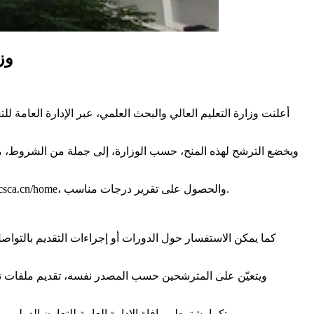
وزا
أعلنت وزارة التعليم العالي والبحث العلمي، عبر الإدارة العامة
ويخضع الترشح لهذه المنح، حسب الوزارة، إلى جملة من الشروط، من ب
كما يتعيّن على المترشح التسجيل لاجتياز اختبار تقييم الكفاءة الأكاديمية الصيني (CSCA) يوم 25 مارس 2026 عبر الموقع الإلكتروني: httpss://csca.cn/home، والحصول على تقرير درجات مناسب.
ويتعيّن على المترشحين حسب المصدر نفسه، تقديم ملفات ترشح
كما يشترط موافاة الإدارة العامة للتعاون الدولي 