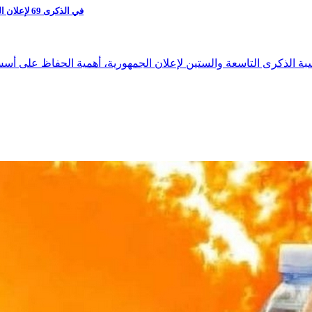
في الذكرى 69 لإعلان الجمهورية.. أحزاب ومنظمات تجمع على ضرورة الحفاظ على أسس النظام الجمهوري