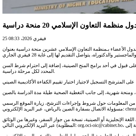
 التعاون الإسلامي 20 منحة دراسية
25 فيفري 2026، 08:33
الدول الأعضاء بـمنظمة التعاون الإسلامي عشرين منحة دراسية بعنوان
 على قبول في أحد برامج المنح الصينية، إضافة إلى احترام شرط السن
المحدد لكل مرحلة دراسية.
 الترشح، زيارة الموقع الرسمي: www.campuschina.org ، كما يمكن الاستفسار حول الدورات أو إجراءات التقديم بالتواصل مع
chenzitan0222@126.c.
ة الإنجليزية أو الصينية، نسخة من جواز السفر، وغيرها من الوثائق
مؤسسات الجامعية الراجعين لها بالنظر، وذلك عبر البريد الإلكتروني: