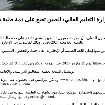
رة التعليم العالي: الصين تضع على ذمة طلبة دول منظمة
 للتعاون الدولي، أنّ حكومة جمهورية الصين الشعبية تضع على ذمة طلبة 
السنة الجامعية 2026/2027، وذلك لفائدة مرحل الإجازة والماجستير والدكتوراه، يتواصل التقديم لها إلى غاية 28 فيفري الجاري.
ينها إتقان اللغة الصينية أو الإنجليزية إتقانا جيدا، والحصول المسبق
وتشمل المنحة تغطية المعاليم الدراسية، والإقامة، ومنحة شهرية، إلى جانب التغطية الصحية طيلة مدة الدراسة بالصين.
ويمكن للراغبين في الحصول على مزيد من المعلومات حول شروط وإجراءات
مسؤولة الاتصال بسفارة الصين بالرياض، عبر البريد الإلكتروني: om
هم (استمارة الترشح، نسخ من الشهادات العلمية، شهادة في إتقان اللغ
المطلوبة) عبر البريد الإلكتروني التالي: org.oci-oic@cabinet.bo، مع إرسال نسخة إلى: org.oci-oic@atoumi.
بوزارة التعليم العالي والبحث العلمي بنسخة من ملف الترشح عن طريق ال