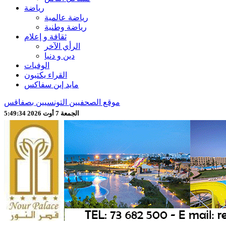
رياضة
رياضة عالمية
رياضة وطنية
ثقافة و إعلام
الرأي الآخر
دين و دنيا
الوفيات
القراء يكتبون
مايد إين سفاكس
موقع الصحفيين التونسيين بصفاقس
الجمعة 7 أوت 2026 5:49:36