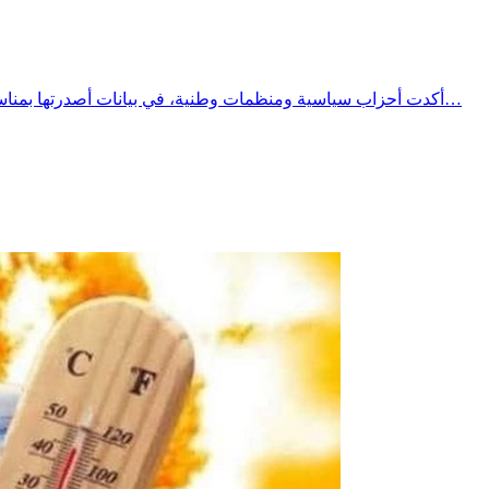
أكدت أحزاب سياسية ومنظمات وطنية، في بيانات أصدرتها بمناسبة الذكرى التاسعة والستين لإعلان الجمهورية، أهمية الحفاظ على أسس النظام الجمهوري القائم على دولة القانون وعلوية المؤسسات، كما…