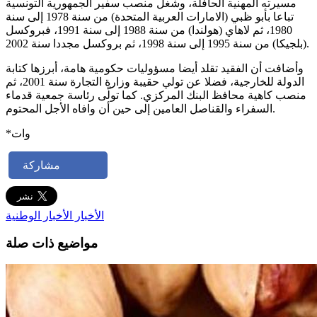
مسيرته المهنية الحافلة، وشغل منصب سفير الجمهورية التونسية
تباعا بأبو ظبي (الامارات العربية المتحدة) من سنة 1978 إلى سنة
1980، ثم لاهاي (هولندا) من سنة 1988 إلى سنة 1991، فبروكسل
(بلجيكا) من سنة 1995 إلى سنة 1998، ثم بروكسل مجددا سنة 2002.
وأضافت أن الفقيد تقلد أيضا مسؤوليات حكومية هامة، أبرزها كتابة
الدولة للخارجية، فضلا عن تولي حقيبة وزارة التجارة سنة 2001، ثم
منصب كاهية محافظ البنك المركزي. كما تولّى رئاسة جمعية قدماء
السفراء والقناصل العامين إلى حين أن وافاه الأجل المحتوم.
*وات
مشاركة
الأخبار
الأخبار الوطنية
مواضيع ذات صلة