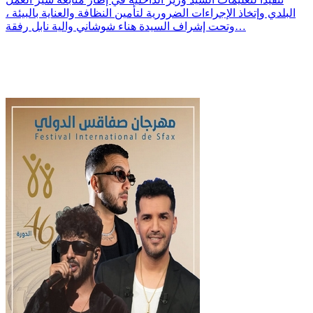
البلدي وإتخاذ الإجراءات الضرورية لتأمين النظافة والعناية بالبيئة ،
وتحت إشراف السيدة هناء شوشاني والية نابل رفقة…