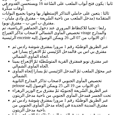
ثانيا : يكون فتح أبواب الملعب على السّاعة 16 ويستحسن القدوم في
أوقات مبكّرة.
ثالثا : يتعين على حاملي التذاكر الإستظهار بها وجوبا بجميع البوابات
المتقدّمة (مدخل الملعب من ناحية السّريعة – مفترق وادي مليان –
مفترق ب اس ب – مفترق نوبو).
رابعا : تجنبا للاكتظاظ المروري عند دخول الجماهير الرياضية، تم
تخصيص المأوى الشمالي لاصحاب تذاكر الفيراج virage والمدارج
الرئيسية enceinte اي الابواب من 07 الى 26 ويمكن الوصول إليه :
عبر الطريق الوطنيّة رقم 1 مرورا بمفترق شوشة رادس ثم
مفترق بي اس بي فالمدخل الرّئيسي ثمّ الانعراج يسارا في
اتجاه المأوى الشمالي.
عبر مفترق نوبو فمفترق القرية المتوسّطيّة ثمّ الإنعراج يمينا
اتّجاه المأوى الشمالي.
عبر محوّل الملعب ثمّ المدخل الرّئيسي ثمّ يسارا إتجاه المأوى
الشمالي.
تخصيص المأوى الجنوبي لاصحاب تذاكر المدارج الثانوية
pelouse اي الابواب من 19 الى 25 ويمكن الوصول إليه:
عبر الطريق السّريعة الجنوبيّة ثمّ مفترق برج الوزير الزهراء
تحت الجسر فمدخل المأوى الجنوبي من ناحية مدخل الزيتون
عبر الطريق الوطنيّة رقم 1 مرورا بمفترق شوشة رادس ثم
مفترق المدينة الجديدة في إتجاه مدخل المأوى الجنوبي من
ناحية مدخل الزيتون.
عبر مفترق نوبو فمفترق القرية المتوسّطيّة ثمّ الإنعراج يسارا