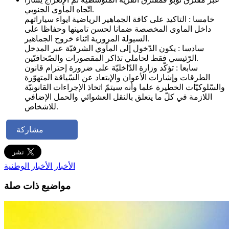
اتّجاه المأوى الجنوبي.
خامسا : التاكيد على كافة الجماهير الرياضية ايواء سياراتهم
داخل الماوى المخصصة ضمانا لحسن تامينها وحفاظا على
السيولة المرورية اثناء خروج الجماهير.
سادسا : يكون الدّخول إلى المآوي الشرفيّة عبر المدخل
الرّئيسي فقط لحاملي تذاكر المقصورات والصّحافيّين.
سابعا : تؤكّد وزارة الدّاخليّة على ضرورة إحترام قانون
الطرقات وإشارات الأعوان والإبتعاد عن السّياقة المتهوّرة
والسّلوكيّات الخطيرة علما وأنه سيتمّ اتخاذ الإجراءات القانونيّة
اللازمة في كلّ ما يتعلق بالنقل العشوائي والحمل الإضافي
للاشخاص.
مشاركة
الأخبار
الأخبار الوطنية
مواضيع ذات صلة