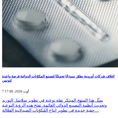
ائتلاف شركات أوروبية يطوّر نموذجًا تحويليًا لتصنيع المكوّنات الدوائية فرصة واعدة
لتونس
7 أوت 2026، 17:00
يمثّل هذا المنهج المبتكر نقلة نوعية في تطوير سلاسل التوريد
وتحديث أنظمة التصنيع الدوائي القائمة. تفتح هذه الرؤية النوعية
حقبة جديدة في تطوير إنتاج المُكوّنات الصيدلانية الفعّالة…