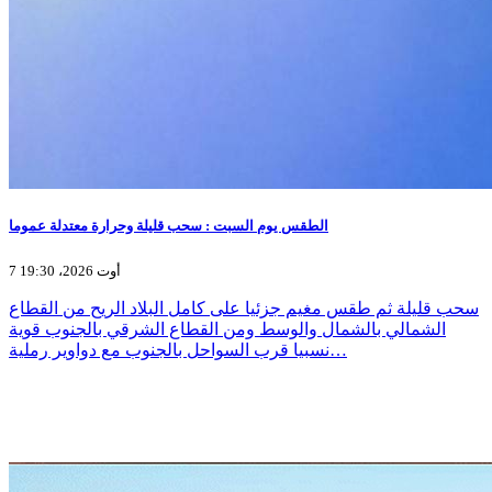
الطقس يوم السبت : سحب قليلة وحرارة معتدلة عموما
7 أوت 2026، 19:30
سحب قليلة ثم طقس مغيم جزئيا على كامل البلاد الريح من القطاع
الشمالي بالشمال والوسط ومن القطاع الشرقي بالجنوب قوية
نسبيا قرب السواحل بالجنوب مع دواوير رملية…