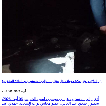
إثر اندلاع حريق بمكيف هواء داخل منزل …. والي المنستير يزور العائلة المتضررة
7 أوت 2026، 16:00
أدى والي المنستير، عيسى موسى ، امس الخميس 06 أوت 2026،
بحضور حمدي عبد العالي، عضو مجلس نواب الشعب، حمدي عبد