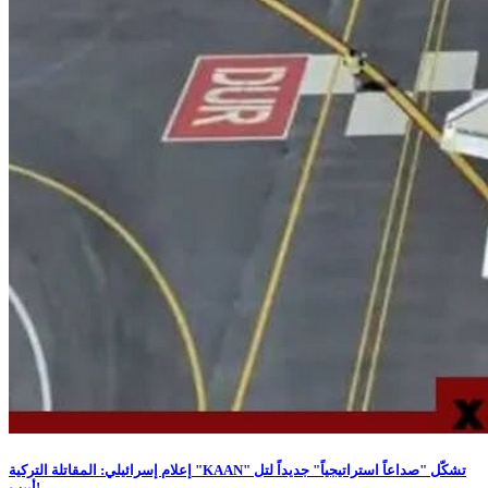
إعلام إسرائيلي: المقاتلة التركية "KAAN" تشكّل "صداعاً استراتيجياً" جديداً لتل
أبيب!