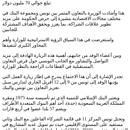
تبلغ حوالي 70 مليون دولار.
هذا وأشادت الوزيرة بالتعاون المثمر بين تونس ومجموعة البنك في
مختلف مجالات الاقتصادية مشيرة إلى حرص الحكومة على مزيد
تطوير علاقات الشراكة، بما يعزز ويحقق الأهداف المشتركة
للجانبين.
واستعرضت في هذا السياق الرؤية الاستراتيجية للوزارة وأهم
المحاور الكبرى لتنفيذها.
وبين أعضاء الوفد من جانبهم، أهمية هذه الزيارة الهادفة إلى مزيد
التواصل والتشاور مع الجانب التونسي حول فرص التعاون
المستقبلية في القطاعات الراجعة بالنظر للوزارة.
تجدر الإشارة إلى أن هذا الاجتماع يندرج في إطار زيارة العمل التي
يؤديها الوفد إلى تونس من 9 إلى 12 أفريل الجاري لتدارس سبل
تعزيز التعاون بين تونس والبنك.
ويعتبر البنك الإسلامي للتنمية الذي تم تأسيسه سنة 1975 ومقره
المملكة العربية السعودية (جدة)، أحد أهم البنوك المتعددة الأطراف
ويضم 57 بلدا عضوا في أربع قارات.
وتحتل تونس المركز 11 في قائمة الشركاء الفاعلين مع البنك وثاني
مستفيد على المستوى الإقليمي حيث تم تمويل عديد المشاريع في
الفترة الممتدة بين (2010 و2024) لتشمل قطاعات الصناعة والمناجم