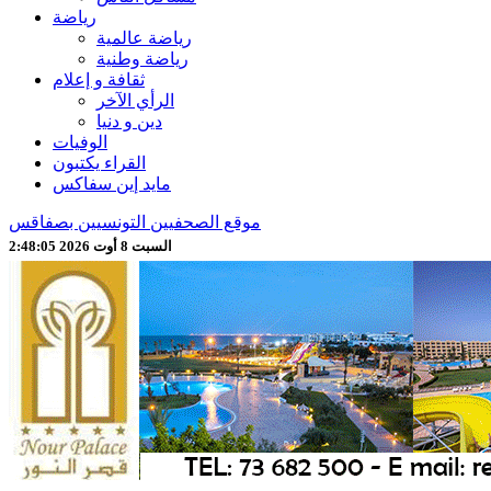
رياضة
رياضة عالمية
رياضة وطنية
ثقافة و إعلام
الرأي الآخر
دين و دنيا
الوفيات
القراء يكتبون
مايد إين سفاكس
موقع الصحفيين التونسيين بصفاقس
السبت 8 أوت 2026 2:48:07