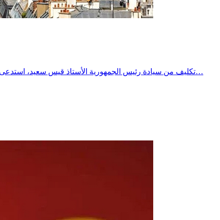
تكليف من سيادة رئيس الجمهورية الأستاذ قيس سعيد، استدعى السيد كاتب الدولة لدى وزير الشؤون الخارجية والهجرة والتونسيين بالخارج، سفيرة الجمهورية الفرنسية بتونس لإبلاغها احتجاجًا شديد اللهجة…