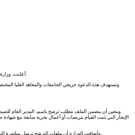
أعلنت، وزارة الفلاحة والموارد المائية والصيد البحري، في بلاغ صادر عنها، عن فتح باب الترشح لخطة “ملاحظ وطني” لموسم صيد التن الأحمر لسنة 2026.
وتستهدف هذه الدعوة خريجي الجامعات والمعاهد العليا المختص
ويتعين أن يتضمن الملف مطلب ترشح باسم، المدير العام للصيد 
الإبحار التي تثبت القيام بتربصات أو أعمال بحرية سابقة مع شهاد
وأضافت الوزارة أن ملفات الترشح ترسل مباشرة إلى مقر وزارة الفلاحة والموارد المائية والصيد البحري (الإدارة العامة للصيد البحري وتربية الأسماك)، الكائن بـ 30 نهج آلان سافاري، 1002 تونس.