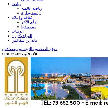
رياضة
رياضة عالمية
رياضة وطنية
ثقافة و إعلام
الرأي الآخر
دين و دنيا
الوفيات
القراء يكتبون
مايد إين سفاكس
موقع الصحفيين التونسيين بصفاقس
الأحَد 9 أوت 2026 15:36:39