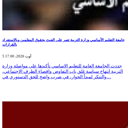
جامعة التعليم الأساسي وزارة التربية تصر على العبث بحقوق المعلمين وبالإستفراد
بالقرارات
5 أوت 2026، 17:00
جددت الجامعة العامة للتعليم الاساسي تأكيدها على مواصلة وزارة
التربية انتهاج سياسة غلق باب التفاوض وإقصاء الطرف الاجتماعي،
والتنكر لمبدأ الحوار، في ضرب واضح للحق الدستوري في…