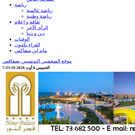
رياضة
رياضة عالمية
رياضة وطنية
ثقافة و إعلام
الرأي الآخر
دين و دنيا
الوفيات
القراء يكتبون
مايد إين سفاكس
موقع الصحفيين التونسيين بصفاقس
الخميس 6 أوت 2026 7:33:12