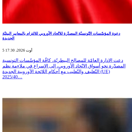
دعوة المؤسّسات التّونسيّة المصدّرة للاتّحاد الأوروبي للالتزام بالمعايير البيئيّة
الجديدة
5 أوت 2026، 17:30
دعت الإدارة العامّة للمصالح البيطريّة، كافّة المؤسّسات التونسية
المصدّرة نحو أسواق الاتّحاد الأوروبي، إلى الإسراع في ملاءمة نظم
التّغليف والتّعليب مع أحكام اللائحة الأوروبية الجديدة (UE)
2025/40…