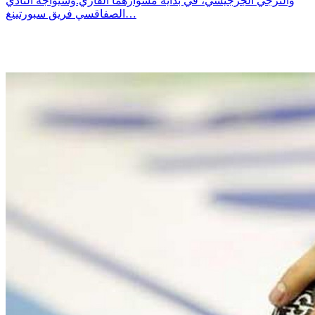
والترجي الجرجيسي، في بداية مشوارهما القاري.وسيواجه النادي
الصفاقسي فريق سبورتينغ…