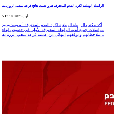
الرابطة الوطنية لكرة القدم المحترفة تقرر تثبيت نتائج قرعة سحب الروزنامة
5 أوت 2026، 17:10
أكد مكتب الرابطة الوطنية لكرة القدم المحترفة أنه وبعد ورود
مراسلات جميع أندية الرابطة المحترفة الأولى في خصوص إبداء
ملاحظاتهم وموقفهم النهائي من عملية قرعة سحب الرزنامة…