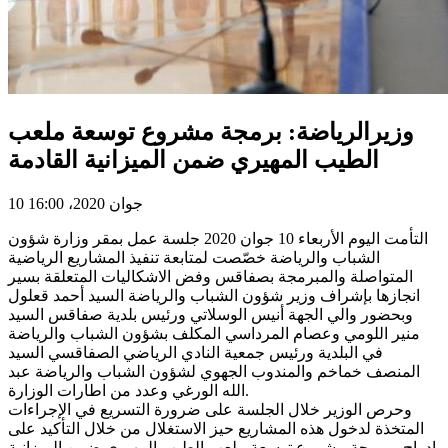
وزيرالرياضة: برمجة مشروع توسعة ملعب
الطيب المهيري ضمن الميزانية القادمة
10 جوان 2020، 16:00
التأمت اليوم الأربعاء 10 جوان 2020 جلسة عمل بمقر وزارة شؤون
الشباب والرياضة خصّصت لمتابعة تنفيذ المشاريع الرياضية
المتواصلة والمبرمجة بصفاقس وفض الاشكاليات المتعلقة بسير
انجازها بإشراف وزير شؤون الشباب والرياضة السيد أحمد قعلول
وبحضور والي الجهة أنيس الوسلاتي ورئيس بلدية صفاقس السيد
منير اللومي وعصام المرداسي المكلف بشؤون الشباب والرياضة
في البلدية ورئيس جمعية النادي الرياضي الصفاقسي السيد
المنصف خماخم والمندوب الجهوي لشؤون الشباب والرياضة عبد
الله الورغي وعدد من اطارات الوزارة.
وحرص الوزير خلال الجلسة على ضرورة التسريع في الإجراءات
المتخذة لدخول هذه المشاريع حيز الاستغلال من خلال التأكيد على
ادراج وبرمجة مشروع توسعة ملعب الطيب المهيري ضمن الميزانية