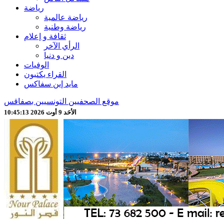
رياضة
رياضة عالمية
رياضة وطنية
ثقافة و إعلام
الرأي الآخر
دين و دنيا
الوفيات
القراء يكتبون
مايد إين سفاكس
موقع الصحفيين التونسيين بصفاقس
الأحَد 9 أوت 2026 10:45:15