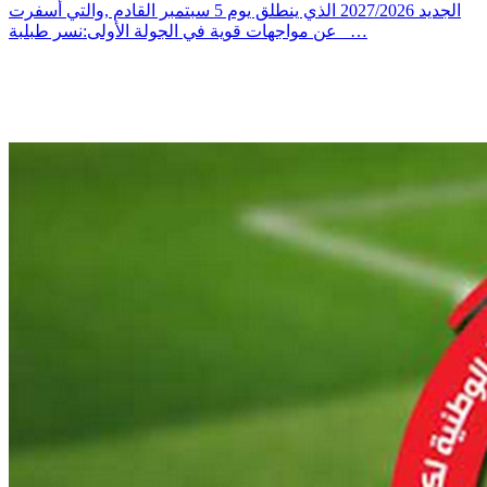
الجديد 2027/2026 الذي ينطلق يوم 5 سبتمبر القادم ,والتي أسفرت
عن مواجهات قوية في الجولة الأولى:نسر طبلبة _…