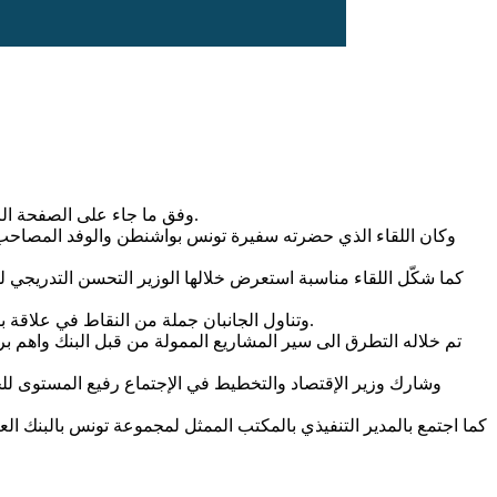
واجتمع اليوم الخميس بنائب رئيس البنك العالمي لمنطقة الشرق الأوسط وشمال افريقيا،Ousmane Dione، وفق ما جاء على الصفحة الرسمية لوزارة الاقتصاد والتخطيط.
وكان اللقاء الذي حضرته سفيرة تونس بواشنطن والوفد المصاحب ، 
كما شكّل اللقاء مناسبة استعرض خلالها الوزير التحسن التدريجي
وتناول الجانبان جملة من النقاط في علاقة بمتابعة محفظة المشاريع الحالية للبنك، حيث تم التأكيد على ضرورة تعزيز العمل من الجانبين بما يمكن من تنفيذ المشاريع في الأجال المحددة.
وشارك وزير الإقتصاد والتخطيط في الإجتماع رفيع المستوى للجنة 
كما اجتمع بالمدير التنفيذي بالمكتب الممثل لمجموعة تونس بالبنك ا