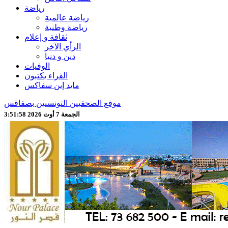
رياضة
رياضة عالمية
رياضة وطنية
ثقافة و إعلام
الرأي الآخر
دين و دنيا
الوفيات
القراء يكتبون
مايد إين سفاكس
موقع الصحفيين التونسيين بصفاقس
الجمعة 7 أوت 2026 3:52:00