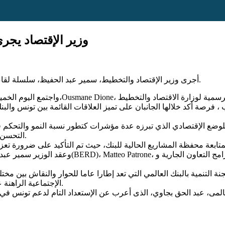
وزير الإقتصاد يج
أجرى وزير الإقتصاد والتخطيط، سمير عبد الحفيظ، سلسلة لقاءات على هامش اجتماعات الربيع للبنك العالمي وصندوق النقد الدولي.
فرصة أكد خلالها الجانبان على تميز العلاقات القائمة بين تونس والب
 للوضع الإقتصادي الذي تبرزه عدة مؤشرات كتطور نسبة النمو والتحكم 
التحسن المسجل على مستوى مداخيل الميزانية وتطور الإستثمارات الخارجية.
وعقد الوزير سمير عبد الحفيظ اجتماعا مع نائب رئيس
التنمية بالبنك العالمي التي تعد إطارا عاما للحوار والنقاش بين مختل
الإجتماعية الراهنة على غرار التشغيل ومقاومة الفقر وتوفير الموارد اللازمة لدعم التنمية.
لعالمى، عبد الحق بجاوي، الذى أعرب عن الإستعداد التام لدعم تونس في