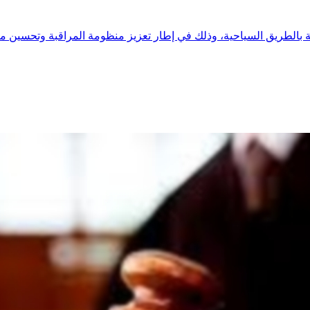
بالطريق السياحية، وذلك في إطار تعزيز منظومة المراقبة وتحسين مت