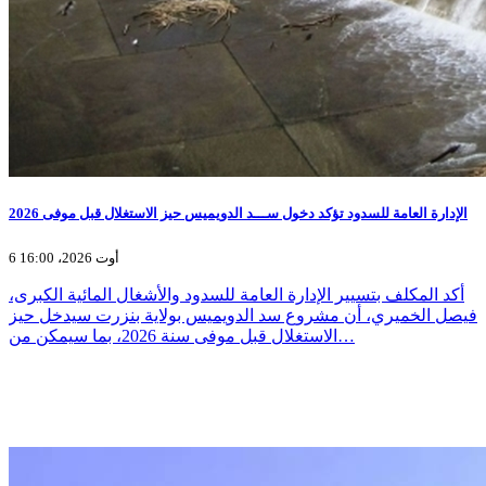
الإدارة العامة للسدود تؤكد دخول ســـد الدويميس حيز الاستغلال قبل موفى 2026
6 أوت 2026، 16:00
أكد المكلف بتسيير الإدارة العامة للسدود والأشغال المائية الكبرى،
فيصل الخميري، أن مشروع سد الدويميس بولاية بنزرت سيدخل حيز
الاستغلال قبل موفى سنة 2026، بما سيمكن من…