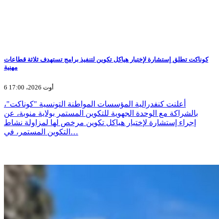
كوناكت تطلق إستشارة لإختيار هياكل تكوين لتنفيذ برامج تستهدف ثلاثة قطاعات
مهنية
6 أوت 2026، 17:00
أعلنت كنفدرالية المؤسسات المواطنة التونسية "كوناكت"،
بالشراكة مع الوحدة الجهوية للتكوين المستمر بولاية منوبة، عن
إجراء إستشارة لإختيار هياكل تكوين مرخص لها لمزاولة نشاط
التكوين المستمر، في…