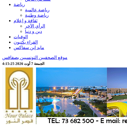
رياضة
رياضة عالمية
رياضة وطنية
ثقافة و إعلام
الرأي الآخر
دين و دنيا
الوفيات
القراء يكتبون
مايد إين سفاكس
موقع الصحفيين التونسيين بصفاقس
الجمعة 7 أوت 2026 4:15:27