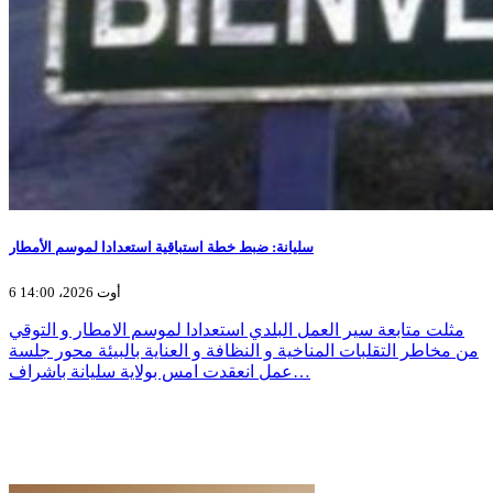
سليانة: ضبط خطة استباقية استعدادا لموسم الأمطار
6 أوت 2026، 14:00
مثلت متابعة سير العمل البلدي استعدادا لموسم الامطار و التوقي
من مخاطر التقلبات المناخية و النظافة و العناية بالبيئة محور جلسة
عمل انعقدت امس بولاية سليانة باشراف…