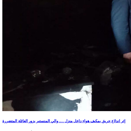
إثر اندلاع حريق بمكيف هواء داخل منزل …. والي المنستير يزور العائلة المتضررة