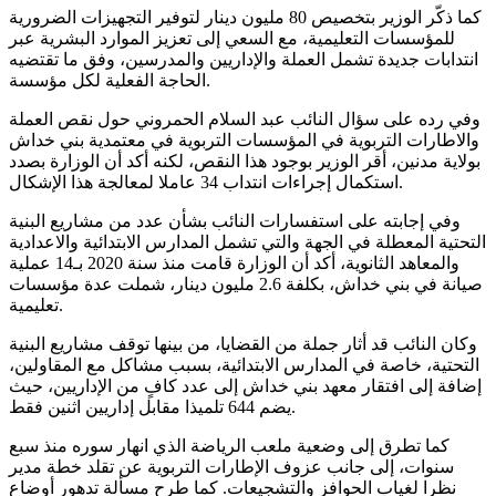
كما ذكّر الوزير بتخصيص 80 مليون دينار لتوفير التجهيزات الضرورية
للمؤسسات التعليمية، مع السعي إلى تعزيز الموارد البشرية عبر
انتدابات جديدة تشمل العملة والإداريين والمدرسين، وفق ما تقتضيه
الحاجة الفعلية لكل مؤسسة.
وفي رده على سؤال النائب عبد السلام الحمروني حول نقص العملة
والاطارات التربوية في المؤسسات التربوية في معتمدية بني خداش
بولاية مدنين، أقر الوزير بوجود هذا النقص، لكنه أكد أن الوزارة بصدد
استكمال إجراءات انتداب 34 عاملا لمعالجة هذا الإشكال.
وفي إجابته على استفسارات النائب بشأن عدد من مشاريع البنية
التحتية المعطلة في الجهة والتي تشمل المدارس الابتدائية والاعدادية
والمعاهد الثانوية، أكد أن الوزارة قامت منذ سنة 2020 بـ14 عملية
صيانة في بني خداش، بكلفة 2.6 مليون دينار، شملت عدة مؤسسات
تعليمية.
وكان النائب قد أثار جملة من القضايا، من بينها توقف مشاريع البنية
التحتية، خاصة في المدارس الابتدائية، بسبب مشاكل مع المقاولين،
إضافة إلى افتقار معهد بني خداش إلى عدد كافٍ من الإداريين، حيث
يضم 644 تلميذا مقابل إداريين اثنين فقط.
كما تطرق إلى وضعية ملعب الرياضة الذي انهار سوره منذ سبع
سنوات، إلى جانب عزوف الإطارات التربوية عن تقلد خطة مدير
نظرا لغياب الحوافز والتشجيعات. كما طرح مسألة تدهور أوضاع