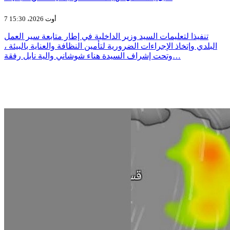
7 أوت 2026، 15:30
تنفيذا لتعليمات السيد وزير الداخلية في إطار متابعة سير العمل
البلدي وإتخاذ الإجراءات الضرورية لتأمين النظافة والعناية بالبيئة ،
وتحت إشراف السيدة هناء شوشاني والية نابل رفقة…