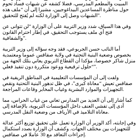
المبيت والمطعم المدرسي، فضلا كشفه عن شبهات فساد تحوم
حول مناظرة المساعدين البيداغوجيين، مشيرا إلى أن “ملف هذه
الشبهات وصل إلى الوزارة لكنه لم يُفتح للتحقيق”.
وفي هذا السياق، شدد وزير التربية على أن الوزارة “لن تتوانى عن
فتح أي ملف يستوجب التحقيق، في إطار احترام القانون
والشفافية”.
أما النائب حسن الجربوعي، فقد وجه سؤاله إلى وزير التربية
بخصوص وضعية البنية التحتية في ولاية صفاقس عموما ومعتمدية
منزل شاكر خصوصا، مؤكدا أن القطاع التربوي يعاني بتلك الجهة من
“حلول ترقيعية ووعود متكررة دون تنفيذ فعلي”.
ولفت إلى أن المؤسسات التعليمية في المناطق الريفية في
صفاقس تعيش “معاناة كبرى”، في ظل تدهور البنية التحتية ونقص
التجهيزات والموارد البشرية وغياب المخابر وقاعات المراجعة.
كما أشار إلى أن العديد من المدارس تعاني من غياب الحراس، مما
أدى إلى تفشي العنف داخل المؤسسات التربوية، بالإضافة إلى
معاناة التلاميذ في الأرياف من وضعية النقل المدرسي.
وفي إجابته، أكد الوزير أن الوزارة تعمل على تحقيق توزيع أكثر عدالة
للتجهيزات بين مختلف الجهات. وكشف أن الوزارة بصدد استكمال
إجراءات التعاقد مع 30 عاملا في صفاقس.