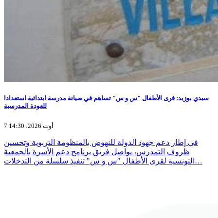
سيدي بوزيد: قرى الأطفال "س و س" تساهم في صيانة مدرسة ابتدائية استعدادا
للعودة المدرسية
7 أوت 2026، 14:30
في إطار دعم جهود الدولة للنهوض بالمنظومة التربوية وتحسين
ظروف التمدرس، يواصل فريق برنامج دعم الأسرة بالجمعية
التونسية لقرى الأطفال "س و س" تنفيذ سلسلة من التدخلات…