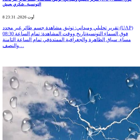
التونسية...شكري يعيش
8 أوت 2026، 23:31
تقرير تحليلي وميداني: توثيق مشاهدة جسم طائر غير محدد (UAP)
فوق السماء التونسيةتاريخ ووقت المشاهدة: تمام الساعة 08:30
مساء. سياق الظاهرة والجغرافية الممتدةفي تمام الساعة الثامنة
والنصف…