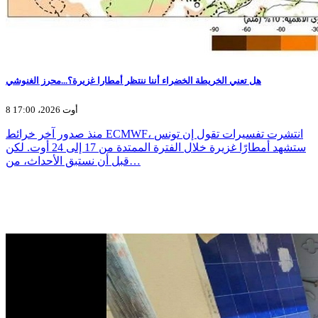
هل تعني الخريطة الخضراء أننا ننتظر أمطارا غزيرة؟...محرز الغنوشي
8 أوت 2026، 17:00
منذ صدور آخر خرائط ECMWF، انتشرت تفسيرات تقول إن تونس
ستشهد أمطارًا غزيرة خلال الفترة الممتدة من 17 إلى 24 أوت. لكن
قبل أن نستبق الأحداث، من…