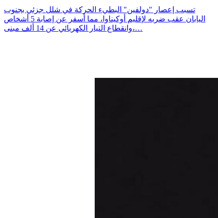
تسبب إعصار "دولفين" البطيء الحركة في شلل جزئي بجنوب
اليابان عقب ضربه لإقليم أوكيناوا، مما أسفر عن إصابة 5 أشخاص
وانقطاع التيار الكهربائي عن 14 ألف مبنى،…