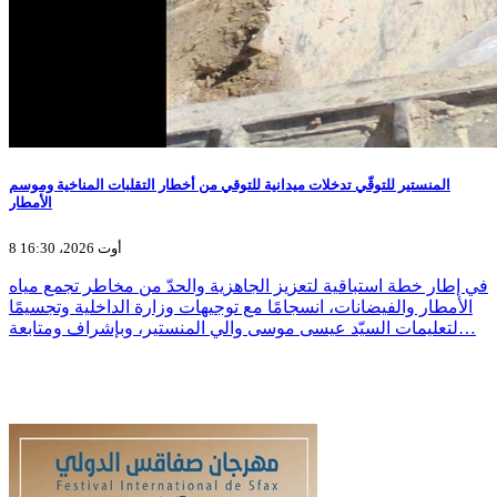
المنستير للتوقّي تدخلات ميدانية للتوقي من أخطار التقلبات المناخية وموسم
الأمطار
8 أوت 2026، 16:30
في إطار خطة استباقية لتعزيز الجاهزية والحدّ من مخاطر تجمع مياه
الأمطار والفيضانات، انسجامًا مع توجيهات وزارة الداخلية وتجسيمًا
لتعليمات السيّد عيسى موسى والي المنستير، وبإشراف ومتابعة…