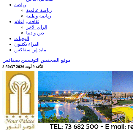
رياضة
رياضة عالمية
رياضة وطنية
ثقافة و إعلام
الرأي الآخر
دين و دنيا
الوفيات
القراء يكتبون
مايد إين سفاكس
موقع الصحفيين التونسيين بصفاقس
الأحَد 9 أوت 2026 8:50:39