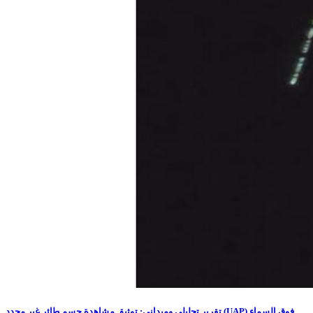
تقرير تحليلي وميداني: توثيق مشاهدة جسم طائر غير محدد (UAP) فوق السماء