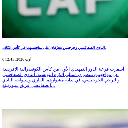
النادي الصفاقسي وجرجيس يتعرّفان على منافسيهما في كأس الكاف.
6 أوت 2026، 12:45
أسفرت قرعة الدور التمهيدي الأول من كأس الكونفدرالية الإفريقية
عن مواجهتين تنتظران ممثلي الكرة التونسية، النادي الصفاقسي
والترجي الجرجيسي، في بداية مشوارهما القاري.وسيواجه النادي
الصفاقسي فريق سبورتينغ…