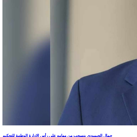
جمال الحيمودي ينسحب من مهامه على رأس الإدارة الوطنية للتحكيم