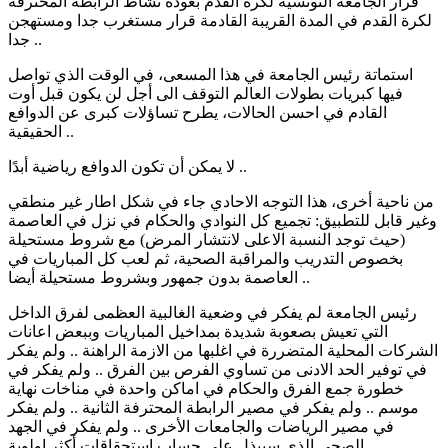
قرار الجامعة التونسية لكرة القدم بعودة نشاط الرابطة المحترفة
لكرة القدم في المدة القريبة القادمة قرار مستغرب جدا ومستهجن
جدا ..
استماتة رئيس الجامعة في هذا المسعى، في الوقت الذي تواصل
فيها كبريات بطولات العالم التوقف الى أجل لن يكون قبل أوت
القادم في احسن الحالات، يطرح تساؤلات كبرى عن الدوافع
الحقيقية ..
لا يمكن أن تكون الدوافع رياضية أبدًا ..
من ناحية أخرى، هذا التوجه الاحادي جاء في شكل اطار غير منطقي
وغير قابل للتطبيق: تجميع كل النوادي والحكام في نزل في العاصمة
(حيث توجد النسبة الاعلى لانتشار المرض) مع شروط مستحيلة
بخصوص التدريب والمراقبة الصحية، ثم لعب كل المباريات في
العاصمة بدون جمهور وبشروط مستحيلة أيضا ..
رئيس الجامعة لم يفكر في وضعية الغالبية العظمى لفرق الداخل
التي تعيش بصعوبة شديدة بمداخيل المباريات وببعض اعانات
الشركات المحلية المتضررة في اغلبها من الازمة الراهنة .. ولم يفكر
في توفير الحد الادنى من تساوي الفرص بين الفرق .. ولم يفكر في
خطورة جمع الفرق والحكام في اماكن واحدة في مناخات نهاية
موسم .. ولم يفكر في مصير الرابطة المحترفة الثانية .. ولم يفكر
في مصير الرياضات والجامعات الأخرى .. ولم يفكر في الجهد
الصحي الذي سيبذل على حساب استحقاقات أكثر اولوية ..