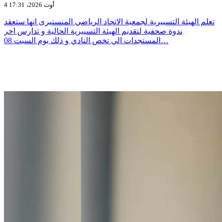
4 أوت 2026، 17:31
تعلم الهيئة التسييرية لجمعية الاتحاد الرياضي المنستيرى انها ستعقد
ندوة صحفية لتقديم الهيئة التسييرية الحالية و تدارس اخر
المستجدات الي تخص النادي و ذلك يوم السبت 08…