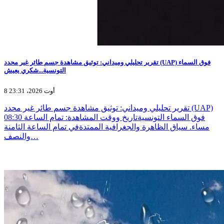
تقرير تحليلي وميداني: توثيق مشاهدة جسم طائر غير محدد (UAP) فوق السماء
التونسية...شكري يعيش
8 أوت 2026، 23:31
تقرير تحليلي وميداني: توثيق مشاهدة جسم طائر غير محدد (UAP)
فوق السماء التونسيةتاريخ ووقت المشاهدة: تمام الساعة 08:30
مساء. سياق الظاهرة والجغرافية الممتدةفي تمام الساعة الثامنة
والنصف…