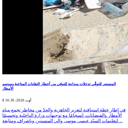
المنستير للتوقّي تدخلات ميدانية للتوقي من أخطار التقلبات المناخية وموسم
الأمطار
8 أوت 2026، 16:30
في إطار خطة استباقية لتعزيز الجاهزية والحدّ من مخاطر تجمع مياه
الأمطار والفيضانات، انسجامًا مع توجيهات وزارة الداخلية وتجسيمًا
لتعليمات السيّد عيسى موسى والي المنستير، وبإشراف ومتابعة…