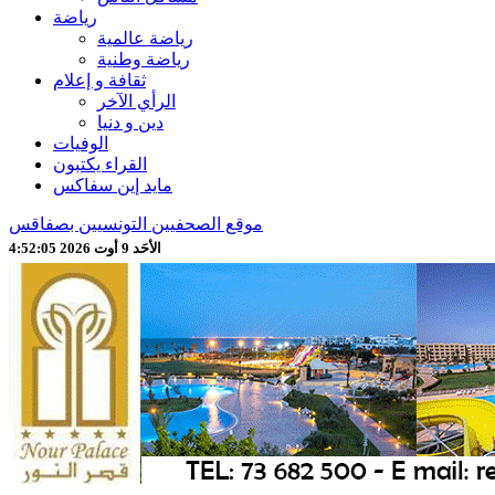
رياضة
رياضة عالمية
رياضة وطنية
ثقافة و إعلام
الرأي الآخر
دين و دنيا
الوفيات
القراء يكتبون
مايد إين سفاكس
موقع الصحفيين التونسيين بصفاقس
الأحَد 9 أوت 2026 4:52:08