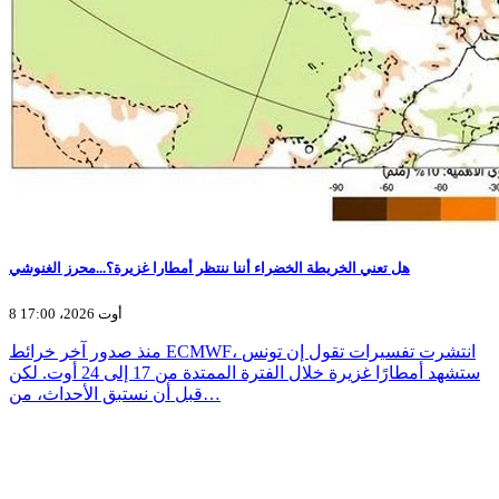
هل تعني الخريطة الخضراء أننا ننتظر أمطارا غزيرة؟...محرز الغنوشي
8 أوت 2026، 17:00
منذ صدور آخر خرائط ECMWF، انتشرت تفسيرات تقول إن تونس
ستشهد أمطارًا غزيرة خلال الفترة الممتدة من 17 إلى 24 أوت. لكن
قبل أن نستبق الأحداث، من…