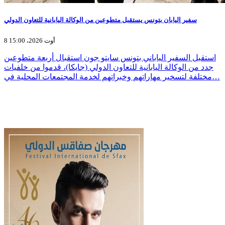
سفير اليابان بتونس يستقبل متطوعين من الوكالة اليابانية للتعاون الدولي
8 أوت 2026، 15:00
استقبل السفير الياباني بتونس سايتو جون استقبال أربعة متطوعين
جدد من الوكالة اليابانية للتعاون الدولي (جايكا)، قدموا من خلفيات
مختلفة لتسخير مهاراتهم وخبراتهم لخدمة المجتمعات المحلية في…