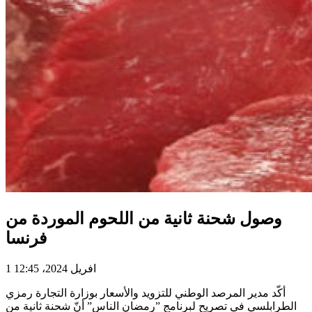
وصول شحنة ثانية من اللحوم الموردة من
فرنسا
1 افريل 2024، 12:45
أكّد مدير المرصد الوطني للتزويد والأسعار بوزارة التجارة رمزي
الطرابلسي في تصريح لبرنامج ”رمضان الناس” أنّ شحنة ثانية من