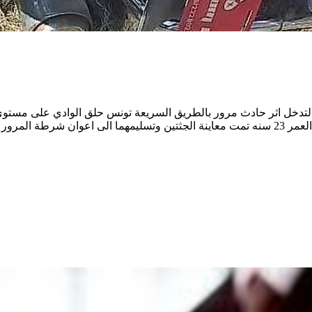
مدنية التدخل اثر حادث مرور بالطريق السريعة تونس حلق الوادي على م
أسفر عن وفاه كل من امراة تبلغ من العمر 53 سنه وابنها بالغ من العمر 23 سنه تمت معاينة ا