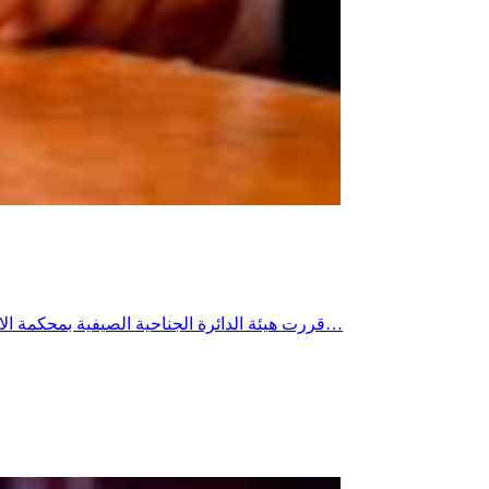
قررت هيئة الدائرة الجناحية الصيفية بمحكمة الاستئناف بتونس ظهر اليوم الثلاثاء قبول اعتراض وزير الفلاحة الأسبق والقيادي في حركة النهضة محمد بن سالم بخصوص قضية ديوانية حوكم…