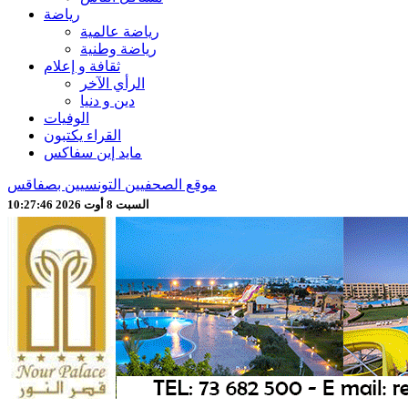
رياضة
رياضة عالمية
رياضة وطنية
ثقافة و إعلام
الرأي الآخر
دين و دنيا
الوفيات
القراء يكتبون
مايد إين سفاكس
موقع الصحفيين التونسيين بصفاقس
السبت 8 أوت 2026 10:27:48