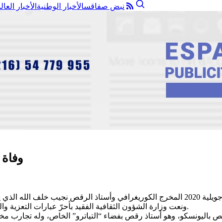
نبض صفاقس
الأخبار الوطنية
الأخبار العال
وفاة 
ونعت وزارة الشؤون الثقافية الفقيد بأحرّ عبارات التعزية والمواساة لعائلة الفقيد وأقربائه وكل مكوّنات الساحة الثقافية في تونس.
 1967 ، عمل مستشارا دوليا للرقص باليونسكو، وهو أستاذ رقص بفضاء “التياترو” الخاص