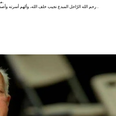
من الأعمال الفنية والمسرحية من بينها إخراجه لمسرحية ألهاكم التكاثر.
رحم الله الرّاحل المبدع نجيب خلف الله، وألهم أسرته وأصدقاءه والساحة الفنية جميل الصبر والسلوان ، وإنّا للّه وإنّا إليه راجعون .