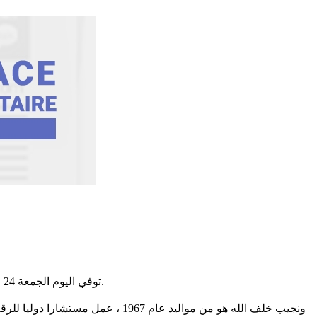
توفي اليوم الجمعة 24 جويلية 2020 المخرج الكوريغرافي وأستاذ الرقص نجيب خلف الله الذي يعتبر واحدا من أهم العاملين في مجال الرقص والكوريغرافيا في بلادنا.
ونجيب خلف الله هو من مواليد عام