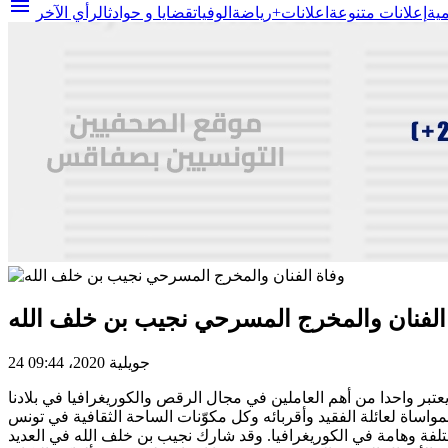
menu
مية
إعلانات متنوعة
اعلانات+
رياضة
الوفيات
قضايا و حوادث
الرأي الآخر
الفنان والمخرج المسرحي نجيب بن خلف الله
24 جويلية 2020، 09:44
، وله تجارب مختلفة وهامة في الكوريغرافيا. وقد شارك نجيب بن خلف الله في العديد