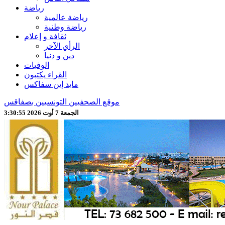
رياضة
رياضة عالمية
رياضة وطنية
ثقافة و إعلام
الرأي الآخر
دين و دنيا
الوفيات
القراء يكتبون
مايد إين سفاكس
موقع الصحفيين التونسيين بصفاقس
الجمعة 7 أوت 2026 3:30:57