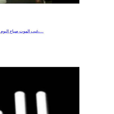
غيب الموت صباح اليوم الاثنين الموسيقار المصري الكبير هاني شنودة عن عمر يناهز 83 عاما، عقب أيام من دخوله في غيبوبة تامة وتراجع وضعه الصحي بشكل حرج،…