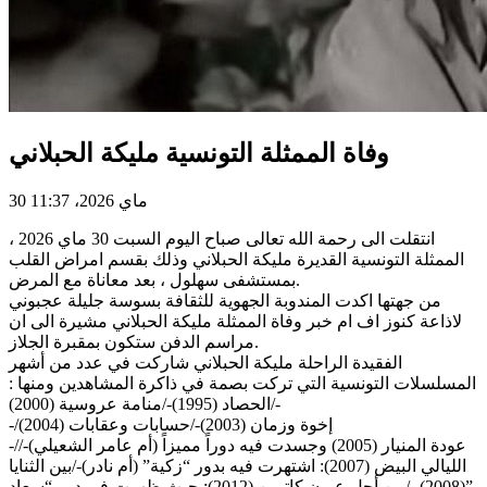
وفاة الممثلة التونسية مليكة الحبلاني
30 ماي 2026، 11:37
انتقلت الى رحمة الله تعالى صباح اليوم السبت 30 ماي 2026 ،
الممثلة التونسية القديرة مليكة الحبلاني وذلك بقسم امراض القلب
بمستشفى سهلول ، بعد معاناة مع المرض.
من جهتها اكدت المندوبة الجهوية للثقافة بسوسة جليلة عجبوني
لاذاعة كنوز اف ام خبر وفاة الممثلة مليكة الحبلاني مشيرة الى ان
مراسم الدفن ستكون بمقبرة الجلاز.
الفقيدة الراحلة مليكة الحبلاني شاركت في عدد من أشهر
المسلسلات التونسية التي تركت بصمة في ذاكرة المشاهدين ومنها :
-/الحصاد (1995)-/منامة عروسية (2000)
-/إخوة وزمان (2003)-/حسابات وعقابات (2004)
-/عودة المنيار (2005) وجسدت فيه دوراً مميزاً (أم عامر الشعيلي)-/
الليالي البيض (2007): اشتهرت فيه بدور “زكية” (أم نادر)-/بين الثنايا
(2008) -/من أجل عيون كاترين (2012): حيث ظهرت في دور “سعاد”.