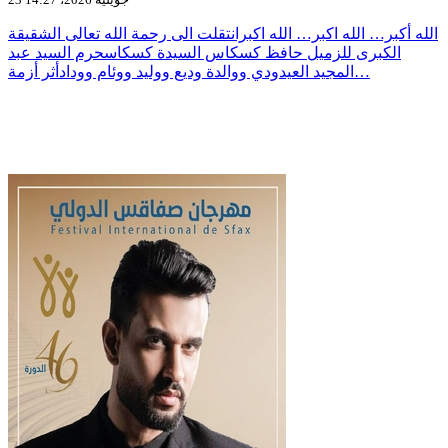
الله أكبر… الله اكبر… الله اكبرانتقلت الى رحمة الله تعالى الشقيقة
الكبرى للزميل حافظ كسكاس السيدة كسكاسحرم السيد عبد
المجيد العيدودي ووالدة وديع ووليد ووئام وودادأثر أزمة…