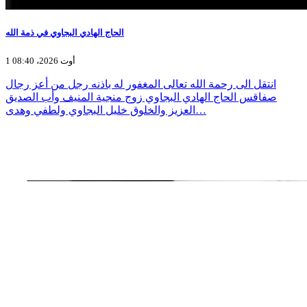
الحاج الهادي البجاوي في ذمة الله
1 أوت 2026، 08:40
انتقل الى رحمة الله تعالى المغفور له باذنه رجل من أعز رجال
صفاقس الحاج الهادي البجاوي زوج منجية المنيف وأب الصديق
العزيز والخلوق خليل البجاوي ولطفي وهدى…