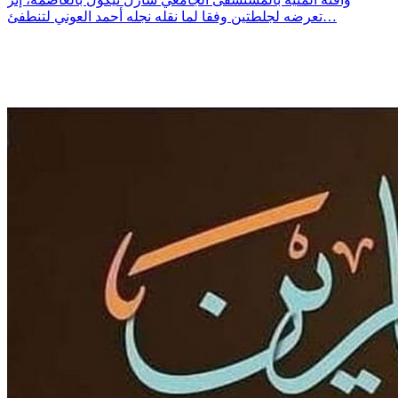
تعرضه لجلطتين وفقا لما نقله نجله أحمد العوني لتنطفئ…