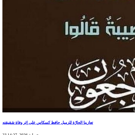
تعازينا الحارّة للزميل حافظ كسكاس على إثر وفاة شقيقته
23 جويلية 2026، 14:27