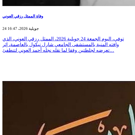
وفاة الممثل رزقي العوني
24 جويلية 2026، 16:47
توفي، اليوم الجمعة 24 جويلية 2026، الممثل رزقي العوني، الذي
وافته المنية بالمستشفى الجامعي شارل نيكول بالعاصمة، إثر
تعرضه لجلطتين وفقا لما نقله نجله أحمد العوني لتنطفئ…