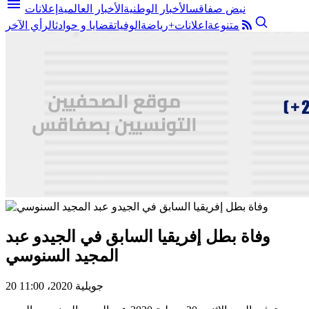
menu
نبض صفاقس
الأخبار الوطنية
الأخبار العالمية
إعلانات
متنوعة
اعلانات+
رياضة
الوفيات
قضايا و حوادث
الرأي الآخر
وفاة بطل إفريقيا السابق في الجيدو عبد
المجيد السنوسي
20 جويلية 2020، 11:00