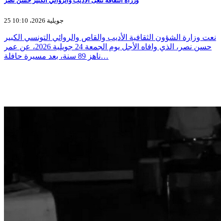
وزراة الثقافة تنعى الأديب والروائي الكبير حسن نصر
25 جويلية 2026، 10:10
نعت وزارة الشؤون الثقافية الأديب والقاص والروائي التونسي الكبير
حسن نصر، الذي وافاه الأجل يوم الجمعة 24 جويلية 2026، عن عمر
ناهز 89 سنة، بعد مسيرة حافلة…