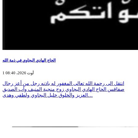
الحاج الهادي البجاوي في ذمة الله
1 أوت 2026، 08:40
انتقل الى رحمة الله تعالى المغفور له باذنه رجل من أعز رجال
صفاقس الحاج الهادي البجاوي زوج منجية المنيف وأب الصديق
العزيز والخلوق خليل البجاوي ولطفي وهدى…