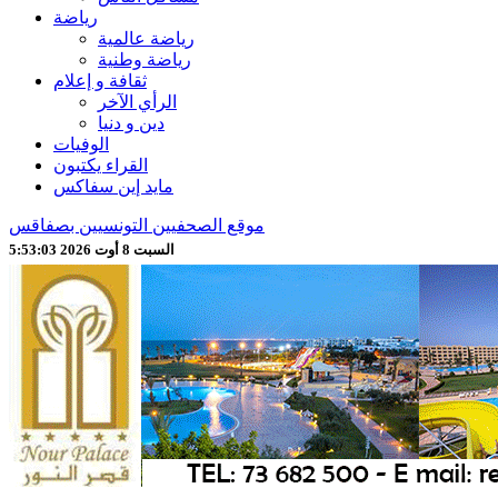
رياضة
رياضة عالمية
رياضة وطنية
ثقافة و إعلام
الرأي الآخر
دين و دنيا
الوفيات
القراء يكتبون
مايد إين سفاكس
موقع الصحفيين التونسيين بصفاقس
السبت 8 أوت 2026 5:53:05