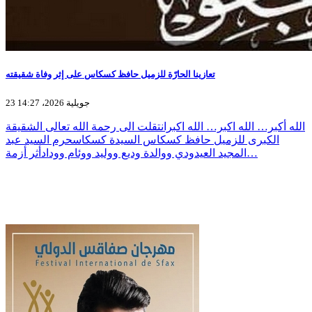
تعازينا الحارّة للزميل حافظ كسكاس على إثر وفاة شقيقته
23 جويلية 2026، 14:27
الله أكبر… الله اكبر… الله اكبرانتقلت الى رحمة الله تعالى الشقيقة
الكبرى للزميل حافظ كسكاس السيدة كسكاسحرم السيد عبد
المجيد العيدودي ووالدة وديع ووليد ووئام وودادأثر أزمة…