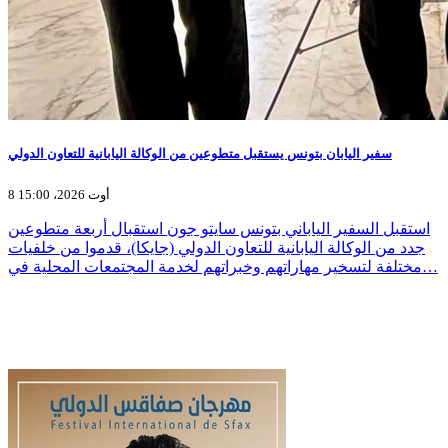
سفير اليابان بتونس يستقبل متطوعين من الوكالة اليابانية للتعاون الدولي
8 أوت 2026، 15:00
استقبل السفير الياباني بتونس سايتو جون استقبال أربعة متطوعين
جدد من الوكالة اليابانية للتعاون الدولي (جايكا)، قدموا من خلفيات
مختلفة لتسخير مهاراتهم وخبراتهم لخدمة المجتمعات المحلية في…