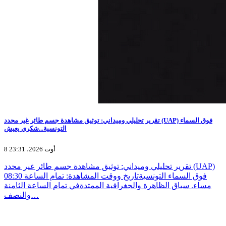
تقرير تحليلي وميداني: توثيق مشاهدة جسم طائر غير محدد (UAP) فوق السماء
التونسية...شكري يعيش
8 أوت 2026، 23:31
تقرير تحليلي وميداني: توثيق مشاهدة جسم طائر غير محدد (UAP)
فوق السماء التونسيةتاريخ ووقت المشاهدة: تمام الساعة 08:30
مساء. سياق الظاهرة والجغرافية الممتدةفي تمام الساعة الثامنة
والنصف…