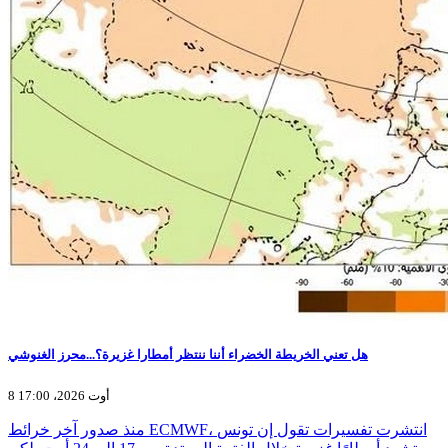
هل تعني الخريطة الخضراء أننا ننتظر أمطارا غزيرة؟...محرز الغنوشي
8 أوت 2026، 17:00
منذ صدور آخر خرائط ECMWF، انتشرت تفسيرات تقول إن تونس