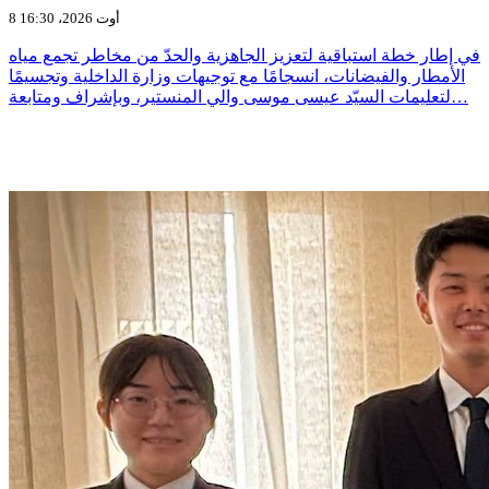
8 أوت 2026، 16:30
في إطار خطة استباقية لتعزيز الجاهزية والحدّ من مخاطر تجمع مياه
الأمطار والفيضانات، انسجامًا مع توجيهات وزارة الداخلية وتجسيمًا
لتعليمات السيّد عيسى موسى والي المنستير، وبإشراف ومتابعة…