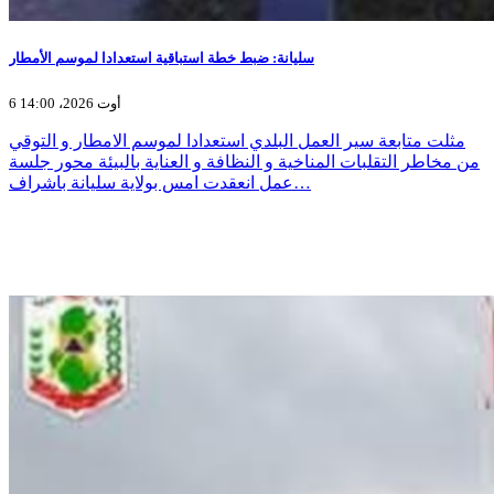
سليانة: ضبط خطة استباقية استعدادا لموسم الأمطار
6 أوت 2026، 14:00
مثلت متابعة سير العمل البلدي استعدادا لموسم الامطار و التوقي
من مخاطر التقلبات المناخية و النظافة و العناية بالبيئة محور جلسة
عمل انعقدت امس بولاية سليانة باشراف…