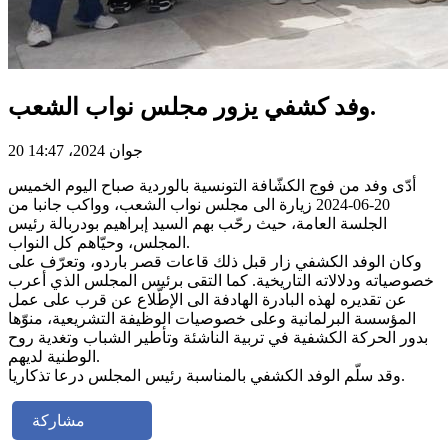
وفد كشفي يزور مجلس نواب الشعب.
20 جوان 2024، 14:47
أدّى وفد من فوج الكشّافة التونسية بالوردية صباح اليوم الخميس
20-06-2024 زيارة الى مجلس نواب الشعب، وواكب جانبا من
الجلسة العامة، حيث رحّب بهم السيد إبراهيم بودربالة رئيس
المجلس، وحيّاهم كل النواب.
وكان الوفد الكشفي زار قبل ذلك قاعات قصر باردو، وتعرّف على
خصوصياته ودلالاته التاريخية. كما التقى برئيس المجلس الذي أعرب
عن تقديره لهذه البادرة الهادفة الى الإطّلاع عن قرب على عمل
المؤسسة البرلمانية وعلى خصوصيات الوظيفة التشريعية، منوّها
بدور الحركة الكشفية في تربية الناشئة وتأطير الشباب وتغدية روح
الوطنية لديهم.
وقد سلّم الوفد الكشفي بالمناسبة رئيس المجلس درعا تذكاريا.
مشاركة