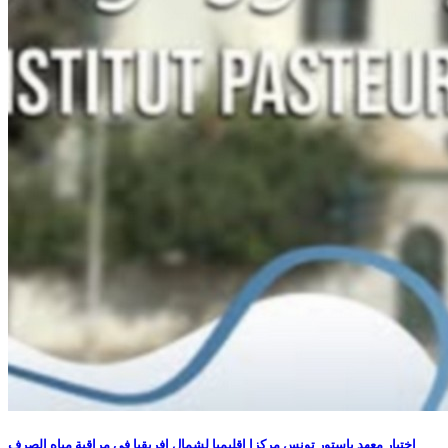
اختيار معهد باستور تونس مركزا إقليميا لشمال إفريقيا في مراقبة مياه الصرف