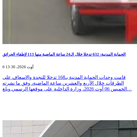
الحماية المدنية: 632 تدخلا خلال الـ24 ساعة الماضية منها 113 لإطفاء الحرائق
6 أوت 2026، 13:30
قامت وحدات الحماية المدنية بـ168 تدخلا للنجدة والإسعاف على
الطرقات خلال الأربع والعشرين ساعة الماضية، وفق ما نشرته
الخميس 06 أوت 2026، وزارة الداخلية على موقعها الرسمي.وبلغ…