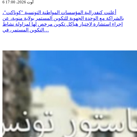
6 أوت 2026، 17:00
أعلنت كنفدرالية المؤسسات المواطنة التونسية "كوناكت"،
بالشراكة مع الوحدة الجهوية للتكوين المستمر بولاية منوبة، عن
إجراء إستشارة لإختيار هياكل تكوين مرخص لها لمزاولة نشاط
التكوين المستمر، في…