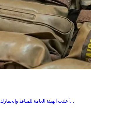
أعلنت الهيئة العامة للمنافذ والجمارك السورية، الثلاثاء، ضبط 226 قنبلة كانت متجهة إلى الأراضي اللبنانية. وقالت الهيئة، في بيان، إن أمانة جمارك جديدة يابوس ضبطت 226 قنبلةً…