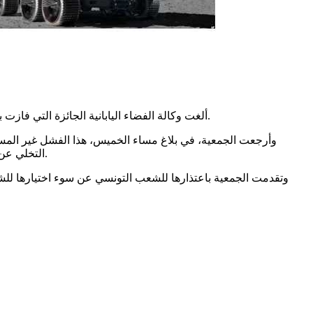
ألغت وكالة الفضاء اليابانية الجائزة التي فازت بها جامعة خاصة تونسية سنة 2022 لإطلاق أول قمر صناعي تعليمي تونسي نحو الفضاء بدعم من الخبراء المؤسسين للجمعية التونسية للفضاء.
وأرجعت الجمعية، في بلاغ مساء الخميس، هذا الفشل غير المسبو
التخلي عن التعاون مع خبراء الجمعية، مشيرة إلى أن هذه المسابقة مكنت دولا إفريقية مثل غانا وأوغندا ومصر من إطلاق أقمار صناعية تعليمية للفضاء.
وتقدمت الجمعية باعتذارها للشعب التونسي عن سوء اختيارها للشري