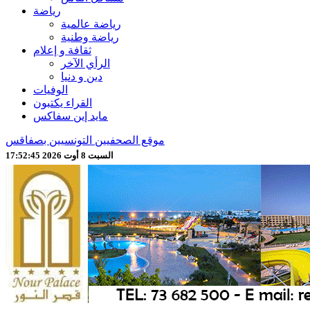
رياضة
رياضة عالمية
رياضة وطنية
ثقافة و إعلام
الرأي الآخر
دين و دنيا
الوفيات
القراء يكتبون
مايد إين سفاكس
موقع الصحفيين التونسيين بصفاقس
السبت 8 أوت 2026 17:52:48