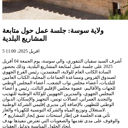
ولاية سوسة: جلسة عمل حول متابعة
المشاريع البلدية
5 افريل 2025، 11:00
أشرف السيد سفيان التنفوري، والي سوسة، يوم الجمعة 04 أفريل
2025 على جلسة عمل لمتابعة المشاريع البلدية، وذلك بحضور
السادة الكاتب العام للولاية، المعتمدين، رئيس الفرع الجهوي
لصندوق القروض ومساعدة الجماعات المحلية، الكتاب العامين
للبلديات، أعضاء مجلس نواب الشعب، أعضاء المجلس الوطني
للجهات والأقاليم، عضوة مجلس الإقليم الثالث، رئيس و أعضاء
المجلس الجهوي، والمديرين الجهويين للوكالة الوطنية للتهذيب
والتجديد العمراني، اتصالات تونس، التجهيز والإسكان، الديوان
الوطني للتطهير، بالإضافة إلى مديري إقليمي الشركة الوطنية
لاستغلال وتوزيع المياه والشركة التونسية للكهرباء والغاز.
📍 تأتي هذه الجلسة في إطار استحثاث نسق إنجاز المشاريع
والوقوف على مدى تقدمها والصعوبات التي تعترض تنفيذها بهدف
إيجاد الحلول المناسبة وتذليل العقبات.