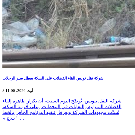
شركة نقل تونس القاء الفضلات على السكة يعطل سير الرحلات
8 أوت 2026، 11:00
شركة النقل بتونس، تُوضّح اليوم السبت، أن تكرار ظاهرة إلقاء
الفضلات المنزلية والنفايات في المحطات وعلى حُرمة السكة،
يُشتّت مجهودات الشركة ويعرقل تنفيذ البرنامج الخاص بالخط
"ت.ج.م"…