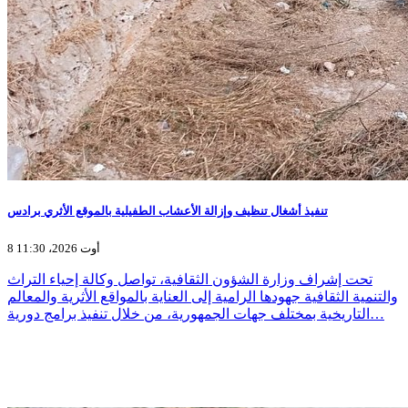
تنفيذ أشغال تنظيف وإزالة الأعشاب الطفيلية بالموقع الأثري برادس
8 أوت 2026، 11:30
تحت إشراف وزارة الشؤون الثقافية، تواصل وكالة إحياء التراث
والتنمية الثقافية جهودها الرامية إلى العناية بالمواقع الأثرية والمعالم
التاريخية بمختلف جهات الجمهورية، من خلال تنفيذ برامج دورية…