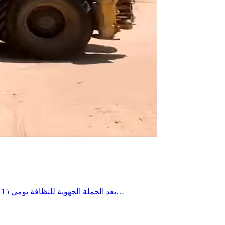
بعد الحملة الجهوية للنظافة يومي 15 و16 جويلية 2026، تواصلت التدخلات الميدانية يومي 18 و19 جويلية 2026 ببلدية العوابد الخزانات، حيث شملت العمادات الثلاث، وذلك في إطار…