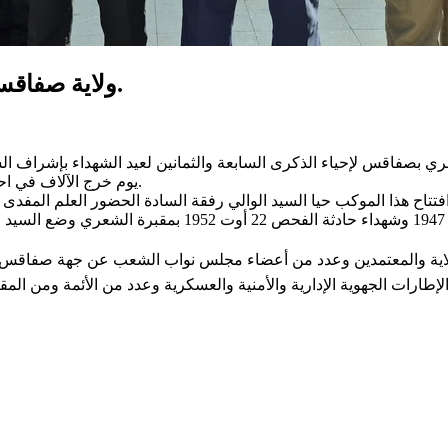
ولاية صفاقس تحيي الذكرى 87 لعيد الشهداء 9 أفريل 1938.
يوم خرج الآلاف في احتجاجات شعبيّة طالبت بدستور يعبر عن إرادة الشعب وبرلمان تونسي.