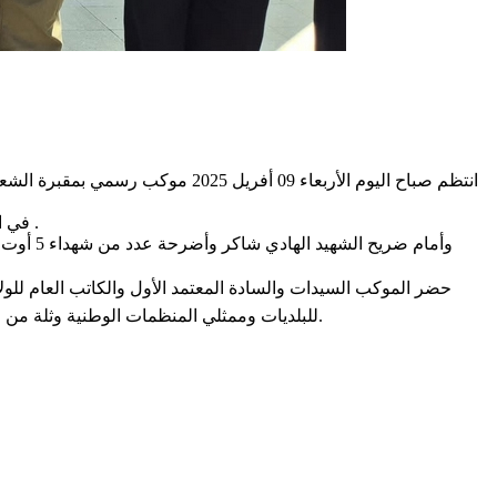
🔶في افتتاح هذا الموكب حيا السيد الوالي رفقة السادة الحضور العلم المفدى على أنغام النشيد الوطني أثثته تشكيلات شرفية من الأسلاك الأمنية .
للبلديات وممثلي المنظمات الوطنية وثلة من الإطارات الجهوية الإدارية والأمنية والعسكرية وعدد من الأئمة ومن المقاومين والمناضلين ومن عائلات الشهداء وممثلي وسائل الإعلام بالجهة.