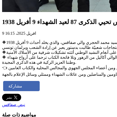
9 افريل 2025، 16:15
🔶انتظم صباح اليوم الأربعاء 09 أفريل 2025 موكب رسمي بمقبرة الشعري بصفاقس لإحياء الذكرى السابعة والثمانين لعيد الشهداء بإشراف السيد محمد الحجري والي صفاقس، والذي يخلد أحداث 9 أفريل 1938
🔶️ وأمام ضريح الشهيد الهادي شاكر وأضرحة عدد من شهداء 5 أوت 1947 وشهداء حادثة الفحص 22 أوت 1952 بمقبرة الشعري وضع السيد الوالي أكاليل من الزهور وتلا فاتحة الكتاب ترحما على أرواح شهداء
وطننا العزيز الزكية في هذه الذكرى المجيدة.
👈 حضر الموكب السيدات والسادة المعتمد الأول والكاتب العام للولاية والمعتمدين وعدد من أعضاء مجلس نواب الشعب عن جهة صفاقس ومن أعضاء المجلس الجهوي والمجالس المحلية والكتاب العامين
مشاركة
نبض صفاقس
مواضيع ذات صلة