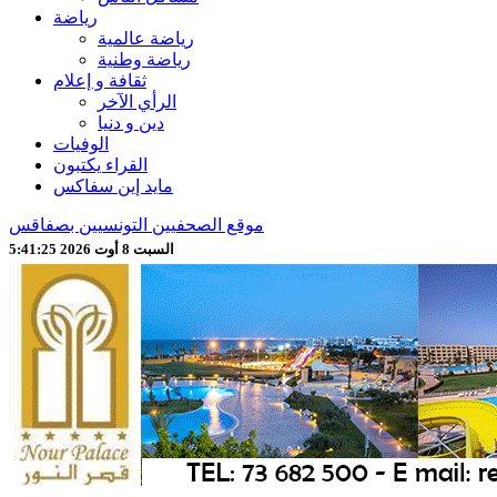
رياضة
رياضة عالمية
رياضة وطنية
ثقافة و إعلام
الرأي الآخر
دين و دنيا
الوفيات
القراء يكتبون
مايد إين سفاكس
موقع الصحفيين التونسيين بصفاقس
السبت 8 أوت 2026 5:41:26