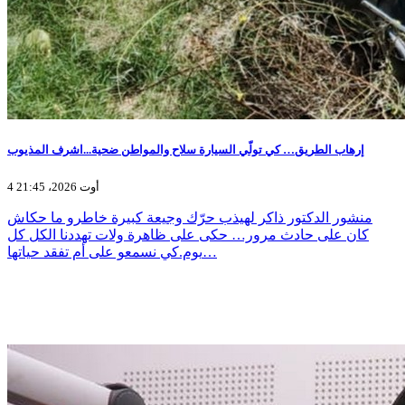
إرهاب الطريق… كي تولّي السيارة سلاح والمواطن ضحية...اشرف المذيوب
4 أوت 2026، 21:45
منشور الدكتور ذاكر لهيذب حرّك وجيعة كبيرة خاطرو ما حكاش
كان على حادث مرور… حكى على ظاهرة ولات تهددنا الكل كل
يوم.كي نسمعو على أم تفقد حياتها…