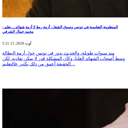
المنظومة التعليمية في تونس وسوق الشغل: أزمة ربط لا أزمة شهائد.....بقلم :
محمد جمال الشرفي
5 أوت 2026، 21:15
منذ سنوات طويلة، والحديث يدور في تونس حول أزمة البطالة
وسط أصحاب الشهائد العليا، وكأن المشكلة قدر لا يمكن تفاديه. لكن
الحقيقة أعمق من ذلك بكثير. فالتعليم…