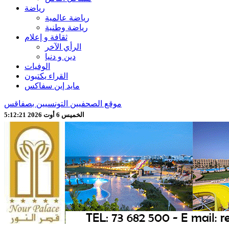
رياضة
رياضة عالمية
رياضة وطنية
ثقافة و إعلام
الرأي الآخر
دين و دنيا
الوفيات
القراء يكتبون
مايد إين سفاكس
موقع الصحفيين التونسيين بصفاقس
الخميس 6 أوت 2026 5:12:23