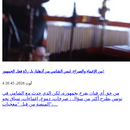
بين الإغماء والصراخ: ليس الشامي من أذهلنا، بل ردّة فعل الجمهور!
4 أوت 2026، 20:45
من حق أي فنان يفرح بجمهوره، لكن الذي حدث مع الشامي في
تونس يطرح أكثر من سؤال ، صرخات، دموع، إغماءات، سباق نحو
المنصة من قبل "معجبات"،…