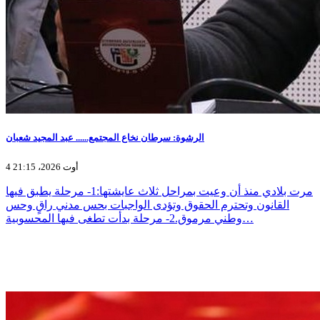
الرشوة: سرطان نخاع المجتمع...... عبد المجيد شعبان
4 أوت 2026، 21:15
مرت بلادي منذ أن وعيت بمراحل ثلاث عايشتها:1- مرحلة يطبق فيها
القانون وتحترم الحقوق وتؤدى الواجبات بحس مدني راقٍ وحس
وطني مرموق.2- مرحلة بدأت تطغى فيها المحسوبية…