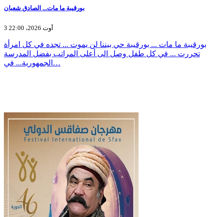
بورقيبة ما مات... الصادق شعبان
3 أوت 2026، 22:00
بورقيبة ما مات ... بورقيبة حي بيننا لن يموت ... تجده في كل امرأة
تحررت ... في كل طفل وصل الى أعلى المراتب بفضل المدرسة
الجمهورية... في…