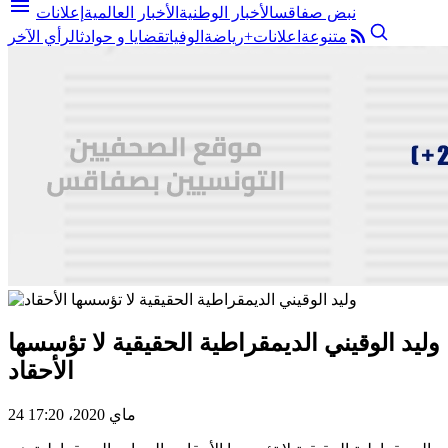
menu
نبض صفاقس
الأخبار الوطنية
الأخبار العالمية
إعلانات
متنوعة
اعلانات+
رياضة
الوفيات
قضايا و حوادث
الرأي الآخر
وليد الوقيني الديمقراطية الحقيقية لا تؤسسها
الأحقاد
24 ماي 2020، 17:20