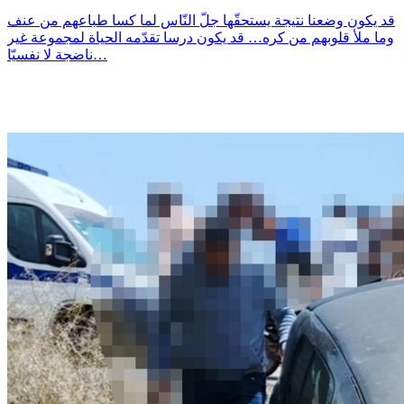
قد يكون وضعنا نتيجة يستحقّها جلّ النّاس لما كسا طباعهم من عنف
وما ملأ قلوبهم من كره… قد يكون درسا تقدّمه الحياة لمجموعة غير
ناضجة لا نفسيّا…