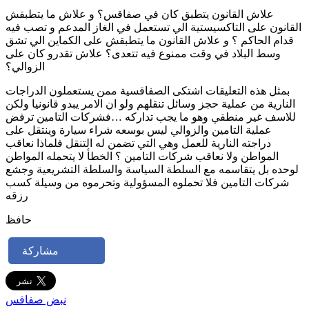
علاش القانون يتطبق كان في صفاقس؟ و علاش ما يتطبقش
القانون على التاكسيستية الي تستعمل في الغاز المدعم و تصب فيه
قدام الحاكم ؟ و علاش القانون ما يتطبقش على الكماين الي تشق
وسط البلاد في وقت ممنوع فيه تتعدى؟ علاش تقدرو كان على
الزوالي؟
بمثل هذه التعليقات اشتكى الصفاقسية ممن يستعملون الدراجات
النارية من عملية حجز وسائل تنقلهم ولو ان الامر يبدو قانونيا ولكن
للاسف غير منطقي وهو ما يجب تداركه …فشركات التامين ترفض
عملية التامين والزوالي ليس بوسعه شراء سيارة وينتقل على
دراجته النارية للعمل وهي التي تضمن له التنقل فلماذا نعاقب
المواطن ولا نعاقب شركات التامين ؟ الخطأ لا يتحمله المواطن
لوحده بل يتقاسمه مع السلطة السياسة والسلطة التشريعية وجشع
شركات التامين فلا تحملوه المسؤولية وتحرموه من وسيلة كسب
رزقه
حافظ
مشاركة
نبض صفاقس