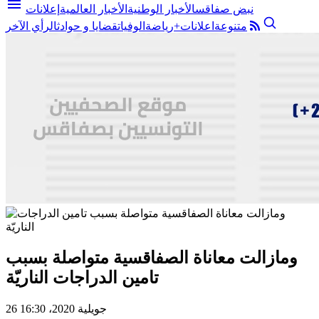
menu
نبض صفاقس
الأخبار الوطنية
الأخبار العالمية
إعلانات
متنوعة
اعلانات+
رياضة
الوفيات
قضايا و حوادث
الرأي الآخر
ومازالت معاناة الصفاقسية متواصلة بسبب
تامين الدراجات الناريّة
26 جويلية 2020، 16:30