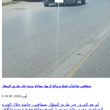
صفاقس شاحنات ثقيلة وروائح كريهة: معاناة يومية على طريق المطار.
6 أوت 2026، 19:00
لم يعد المرور عبر طريق المطار بصفاقس، خاصة خلال الفترة
الصباحية، مجرد رحلة يومية، بل أصبح معاناة حقيقية يعيشها آلاف