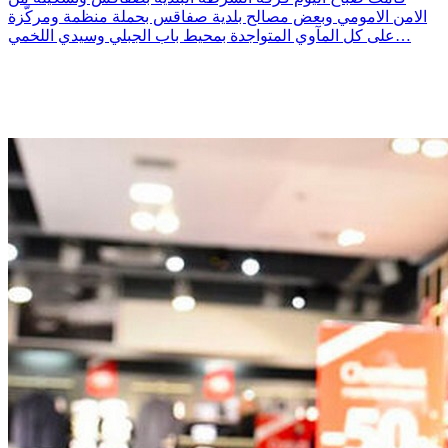
الامن الامومي وبعض مصالح بلدية صفاقس بحملة منظمة ومركّزة
على كل المآوي المتواجدة بمحيط باب الجبلي وسيدي اللخمي…