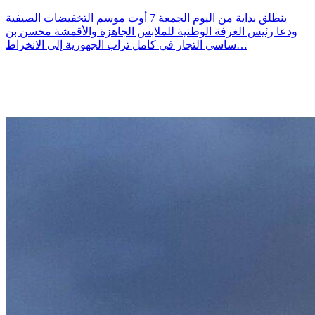
ينطلق بداية من اليوم الجمعة 7 أوت موسم التخفيضات الصيفية
ودعا رئيس الغرفة الوطنية للملابس الجاهزة والأقمشة محسن بن
ساسي التجار في كامل تراب الجهورية إلى الانخراط…