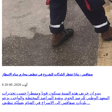
صفاقس : ماذا تنتظر البلديّات للشروع في تنظيف مجاري مياه الامطار
6 أوت 2026، 20:00
يبدو ان خريف هذه السنة سيكون قويا وممطرا حسب تحذيرات
المعهد الوطني للرصد الجوي وبقية المراصد المختصّة والواجب يدعو
بلديات صفاقس الى الاسراع في القيام بعمليّة تنظيف…