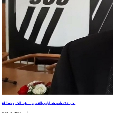
اهل الاختصاص هم اولى بالتفسير … عبد الكريم قطاطة