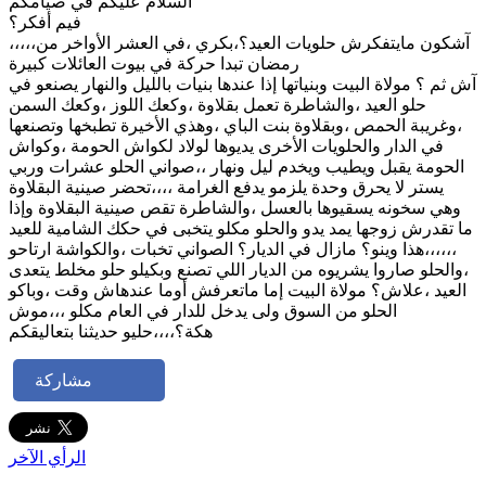
السلام عليكم في صيامكم
فيم أفكر؟
،،،،،آشكون مايتفكرش حلويات العيد؟،بكري ،في العشر الأواخر من
رمضان تبدا حركة في بيوت العائلات كبيرة
آش ثم ؟ مولاة البيت وبنياتها إذا عندها بنيات بالليل والنهار يصنعو في
حلو العيد ،والشاطرة تعمل بقلاوة ،وكعك اللوز ،وكعك السمن
،وغريبة الحمص ،وبقلاوة بنت الباي ،وهذي الأخيرة تطبخها وتصنعها
في الدار والحلويات الأخرى يديوها لولاد لكواش الحومة ،وكواش
الحومة يقبل ويطيب ويخدم ليل ونهار ،،صواني الحلو عشرات وربي
يستر لا يحرق وحدة يلزمو يدفع الغرامة ،،،،تحضر صينية البقلاوة
وهي سخونه يسقيوها بالعسل ،والشاطرة تقص صينية البقلاوة وإذا
ما تقدرش زوجها يمد يدو والحلو مكلو يتخبى في حكك الشامية للعيد
،،،،،،هذا وينو؟ مازال في الديار؟ الصواني تخبات ،والكواشة ارتاحو
،والحلو صاروا يشريوه من الديار اللي تصنع وبكيلو حلو مخلط يتعدى
العيد ،علاش؟ مولاة البيت إما ماتعرفش أوما عندهاش وقت ،وباكو
الحلو من السوق ولى يدخل للدار في العام مكلو ،،،موش
هكة؟،،،،حليو حديثنا بتعاليقكم
مشاركة
الرأي الآخر