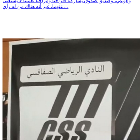
والوعي، وصديق صدوق يشاركنا أفراحنا وأتراحنا.نعمتنا لا يٌستغنى
عنهما، غير أنه هناك من له رأي…