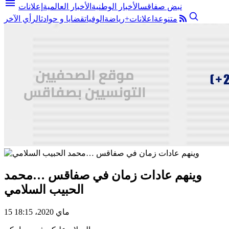
menu
نبض صفاقس
الأخبار الوطنية
الأخبار العالمية
إعلانات
متنوعة
اعلانات+
رياضة
الوفيات
قضايا و حوادث
الرأي الآخر
وينهم عادات زمان في صفاقس …محمد
الحبيب السلامي
15 ماي 2020، 18:15