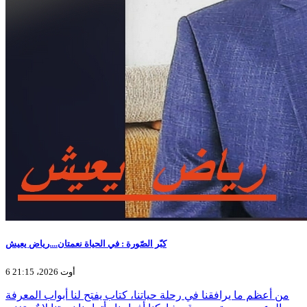
كبّر الصّورة : في الحياة نعمتان....رياض يعيش
6 أوت 2026، 21:15
من أعظم ما يرافقنا في رحلة حياتنا، كتاب يفتح لنا أبواب المعرفة