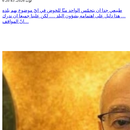
6 أوت 2026، 20:45
طبيعي جدا ان يتحمّس الواحد منّا للخوض في ايّ موضوع يهم بلده
… هذا دليل على اهتمامه بشؤون البلد …. لكن علينا جميعا ان ندرك
انّ المواقف…