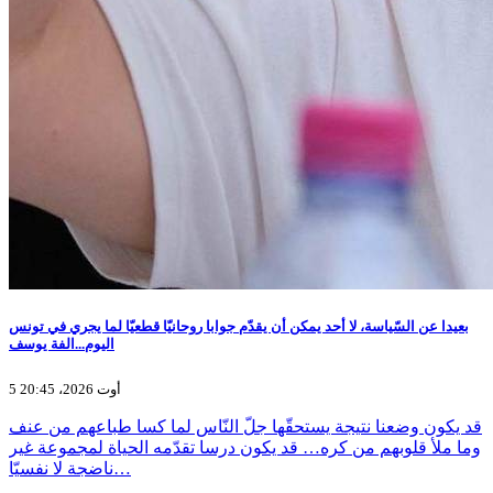
بعيدا عن السّياسة، لا أحد يمكن أن يقدّم جوابا روحانيّا قطعيّا لما يجري في تونس
اليوم...الفة يوسف
5 أوت 2026، 20:45
قد يكون وضعنا نتيجة يستحقّها جلّ النّاس لما كسا طباعهم من عنف
وما ملأ قلوبهم من كره… قد يكون درسا تقدّمه الحياة لمجموعة غير
ناضجة لا نفسيّا…