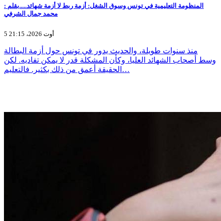
المنظومة التعليمية في تونس وسوق الشغل: أزمة ربط لا أزمة شهائد.....بقلم :
محمد جمال الشرفي
5 أوت 2026، 21:15
منذ سنوات طويلة، والحديث يدور في تونس حول أزمة البطالة
وسط أصحاب الشهائد العليا، وكأن المشكلة قدر لا يمكن تفاديه. لكن
الحقيقة أعمق من ذلك بكثير. فالتعليم…