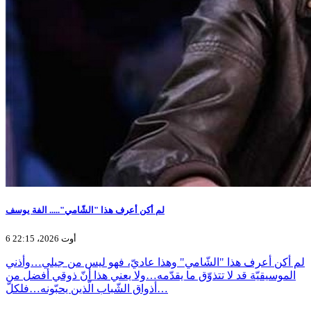
لم أكن أعرف هذا "الشّامي"..... الفة يوسف
6 أوت 2026، 22:15
لم أكن أعرف هذا "الشّامي" وهذا عاديّ، فهو ليس من جيلي…وأذني
الموسيقيّة قد لا تتذوّق ما يقدّمه…ولا يعني هذا أنّ ذوقي أفضل من
أذواق الشّباب الّذين يحبّونه…فلكلّ…