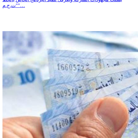
"ت.ج.م"…