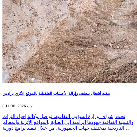
تنفيذ أشغال تنظيف وإزالة الأعشاب الطفيلية بالموقع الأثري برادس
8 أوت 2026، 11:30
تحت إشراف وزارة الشؤون الثقافية، تواصل وكالة إحياء التراث
والتنمية الثقافية جهودها الرامية إلى العناية بالمواقع الأثرية والمعالم
التاريخية بمختلف جهات الجمهورية، من خلال تنفيذ برامج دورية…