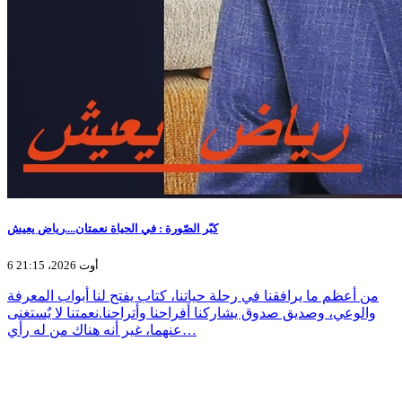
كبّر الصّورة : في الحياة نعمتان....رياض يعيش
6 أوت 2026، 21:15
من أعظم ما يرافقنا في رحلة حياتنا، كتاب يفتح لنا أبواب المعرفة
والوعي، وصديق صدوق يشاركنا أفراحنا وأتراحنا.نعمتنا لا يٌستغنى
عنهما، غير أنه هناك من له رأي…