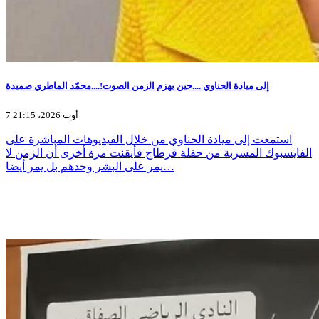
إلى ميادة الحناوي ....حين يهزم الزمن الصوت!....محمّد الماطري صميدة
7 أوت 2026، 21:15
استمعت إلى ميادة الحناوي من خلال الفيديوهات المباشرة على
الفايسبوك المسربة من حفلة قرطاج فأيقنت مرة أخرى أن الزمن لا
يمر على البشر وحدهم بل يمر أيضا…