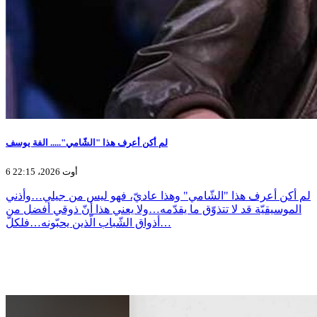
لم أكن أعرف هذا "الشّامي"..... الفة يوسف
6 أوت 2026، 22:15
لم أكن أعرف هذا "الشّامي" وهذا عاديّ، فهو ليس من جيلي…وأذني
الموسيقيّة قد لا تتذوّق ما يقدّمه…ولا يعني هذا أنّ ذوقي أفضل من
أذواق الشّباب الّذين يحبّونه…فلكلّ…