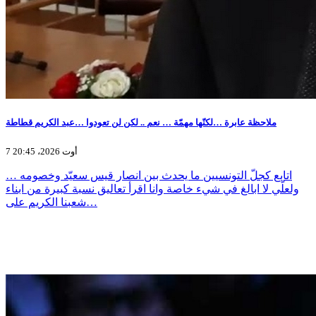
ملاحظة عابرة …لكنّها مهمّة … نعم .. لكن لن تعودوا …عبد الكريم قطاطة
7 أوت 2026، 20:45
اتابع كجلّ التونسيين ما يحدث بين انصار قيس سعيّد وخصومه …
ولعلّي لا ابالغ في شيء خاصة وانا اقرأ تعاليق نسبة كبيرة من ابناء
شعبنا الكريم على…