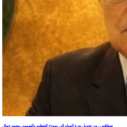
صفاقس : من تحويل ندرة المياه إلى نموذج للتنظيم والصمود...محمد جمال