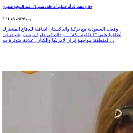
دفاع مشترك أم حماية أم حلف سني؟....عبد المجيد شعبان
7 أوت 2026، 21:45
وقعت السعودية مع تركيا والباكستان اتفاقية للدفاع المشترك
أطلقوا عليها " اتفاقية مكة"… وذلك في ظرف يتسم بغليان في
المنطقة: مواجهة إيران لأمريكا والكيان، علاقة متوترة مع…