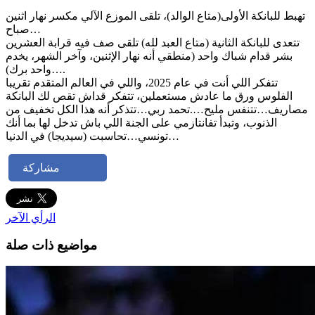
تهبط للبانكة الأولى(متاع الوالد)، تلقى الموزع الآلي مكسر نهار اثنين
صباح…
تتعدى للبانكة الثانية (متاع العبد لله) تلقى صف فيه قرابة العشرين
بشر قدام شباك واحد (منطقي أنه نهار الإثنين، وآخر الشهر، يخدم
واحد برك)….
تتفكر اللي أنت في عام 2025، واللي في العالم المتقدم تقريبا
الفلوس ورق ما عادش مستعملين، تتفكر قداش تقص لك البانكة
مصاريف…تتنفس مليح….تحمد ربي…تتذكر أنه هذا الكل تخفيف من
الذنوب، وتبدأ تفانتازمي على الجنة اللي باش تدخل لها بما أنك
تونسي…تحاسبت (سيديجا) في الدنيا…
مشاركة
الرأي الآخر
مواضيع ذات صلة