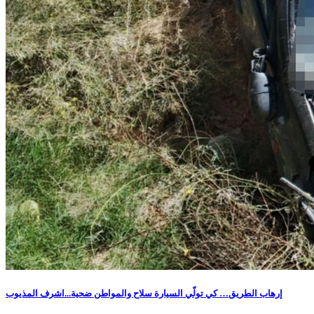
إرهاب الطريق… كي تولّي السيارة سلاح والمواطن ضحية...اشرف المذيوب