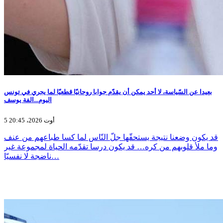
بعيدا عن السّياسة، لا أحد يمكن أن يقدّم جوابا روحانيّا قطعيّا لما يجري في تونس
اليوم...الفة يوسف
5 أوت 2026، 20:45
قد يكون وضعنا نتيجة يستحقّها جلّ النّاس لما كسا طباعهم من عنف
وما ملأ قلوبهم من كره… قد يكون درسا تقدّمه الحياة لمجموعة غير
ناضجة لا نفسيّا…