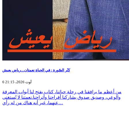
كبّر الصّورة : في الحياة نعمتان....رياض يعيش
6 أوت 2026، 21:15
من أعظم ما يرافقنا في رحلة حياتنا، كتاب يفتح لنا أبواب المعرفة
والوعي، وصديق صدوق يشاركنا أفراحنا وأتراحنا.نعمتنا لا يٌستغنى
عنهما، غير أنه هناك من له رأي…