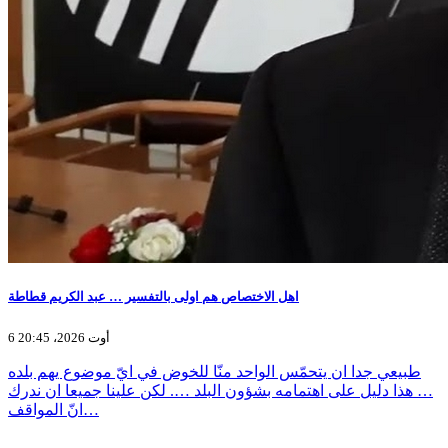
اهل الاختصاص هم اولى بالتفسير … عبد الكريم قطاطة
6 أوت 2026، 20:45
طبيعي جدا ان يتحمّس الواحد منّا للخوض في ايّ موضوع يهم بلده
… هذا دليل على اهتمامه بشؤون البلد …. لكن علينا جميعا ان ندرك
انّ المواقف…