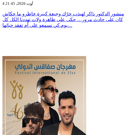
4 أوت 2026، 21:45
منشور الدكتور ذاكر لهيذب حرّك وجيعة كبيرة خاطرو ما حكاش
كان على حادث مرور… حكى على ظاهرة ولات تهددنا الكل كل
يوم.كي نسمعو على أم تفقد حياتها…