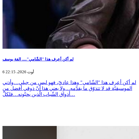
لم أكن أعرف هذا "الشّامي"..... الفة يوسف
6 أوت 2026، 22:15
لم أكن أعرف هذا "الشّامي" وهذا عاديّ، فهو ليس من جيلي…وأذني
الموسيقيّة قد لا تتذوّق ما يقدّمه…ولا يعني هذا أنّ ذوقي أفضل من
أذواق الشّباب الّذين يحبّونه…فلكلّ…