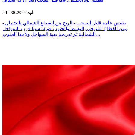
الطقس يوم الخميس : عامة قليل السحب والحرارة في انخفاض
5 أوت 2026، 19:30
- طقس عامة قليل السحب - الريح من القطاع الشمالي بالشمال
ومن القطاع الشرقي بالوسط والجنوب قوية نسبيا قرب السواحل
الشمالية ثم تدريجيا بقية السواحل ولاحقا الجنوب…