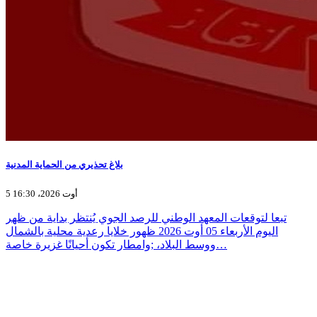
بلاغ تحذيري من الحماية المدنية
5 أوت 2026، 16:30
تبعا لتوقعات المعهد الوطني للرصد الجوي يُنتظر بداية من ظهر
اليوم الأربعاء 05 أوت 2026 ظهور خلايا رعدية محلية بالشمال
ووسط البلاد، ;وامطار تكون أحيانًا غزيرة خاصة…