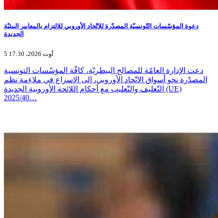
دعوة المؤسّسات التّونسيّة المصدّرة للاتّحاد الأوروبي للالتزام بالمعايير البيئيّة
الجديدة
5 أوت 2026، 17:30
دعت الإدارة العامّة للمصالح البيطريّة، كافّة المؤسّسات التونسية
المصدّرة نحو أسواق الاتّحاد الأوروبي، إلى الإسراع في ملاءمة نظم
التّغليف والتّعليب مع أحكام اللائحة الأوروبية الجديدة (UE)
2025/40…