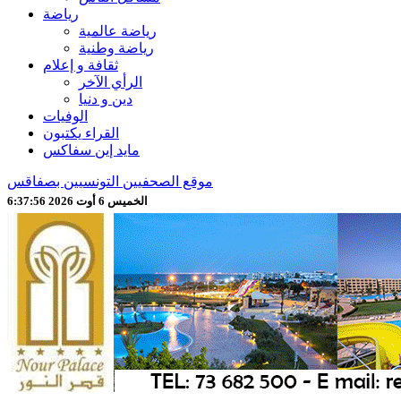
رياضة
رياضة عالمية
رياضة وطنية
ثقافة و إعلام
الرأي الآخر
دين و دنيا
الوفيات
القراء يكتبون
مايد إين سفاكس
موقع الصحفيين التونسيين بصفاقس
الخميس 6 أوت 2026 6:37:58