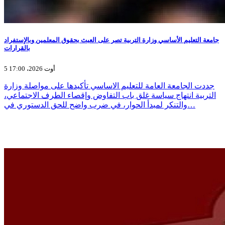
جامعة التعليم الأساسي وزارة التربية تصر على العبث بحقوق المعلمين وبالإستفراد
بالقرارات
5 أوت 2026، 17:00
جددت الجامعة العامة للتعليم الاساسي تأكيدها على مواصلة وزارة
التربية انتهاج سياسة غلق باب التفاوض وإقصاء الطرف الاجتماعي،
والتنكر لمبدأ الحوار، في ضرب واضح للحق الدستوري في…