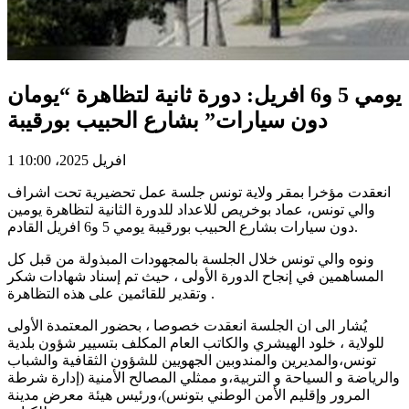
يومي 5 و6 افريل: دورة ثانية لتظاهرة “يومان
دون سيارات” بشارع الحبيب بورقيبة
1 افريل 2025، 10:00
انعقدت مؤخرا بمقر ولاية تونس جلسة عمل تحضيرية تحت اشراف
والي تونس، عماد بوخريص للاعداد للدورة الثانية لتظاهرة يومين
دون سيارات بشارع الحبيب بورقيبة يومي 5 و6 افريل القادم.
ونوه والي تونس خلال الجلسة بالمجهودات المبذولة من قبل كل
المساهمين في إنجاح الدورة الأولى ، حيث تم إسناد شهادات شكر
وتقدير للقائمين على هذه التظاهرة .
يُشار الى ان الجلسة انعقدت خصوصا ، بحضور المعتمدة الأولى
للولاية ، خلود الهيشري والكاتب العام المكلف بتسيير شؤون بلدية
تونس،والمديرين والمندوبين الجهويين للشؤون الثقافية والشباب
والرياضة و السياحة و التربية،و ممثلي المصالح الأمنية (إدارة شرطة
المرور وإقليم الأمن الوطني بتونس)،ورئيس هيئة معرض مدينة