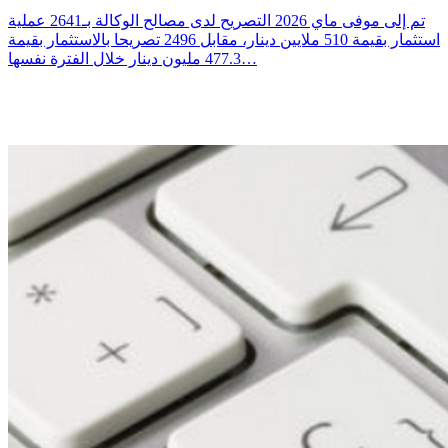
تم إلى موفى ماي 2026 التصريح لدى مصالح الوكالة بـ2641 عملية
استثمار بقيمة 510 ملايين دينار، مقابل 2496 تصريحا بالاستثمار بقيمة
477.3 مليون دينار خلال الفترة نفسها…