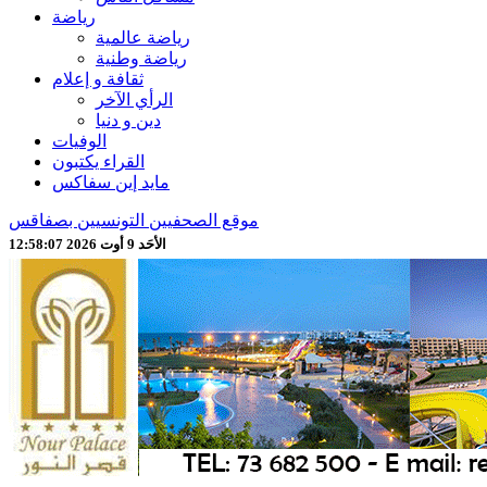
رياضة
رياضة عالمية
رياضة وطنية
ثقافة و إعلام
الرأي الآخر
دين و دنيا
الوفيات
القراء يكتبون
مايد إين سفاكس
موقع الصحفيين التونسيين بصفاقس
الأحَد 9 أوت 2026 12:58:09