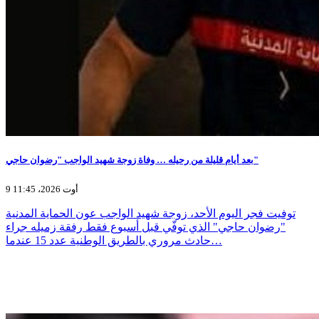
بعد أيام قليلة من رحيله … وفاة زوجة شهيد الواجب "رضوان حاجي"
9 أوت 2026، 11:45
توفيت فجر اليوم الأحد، زوجة شهيد الواجب عون الحماية المدنية
"رضوان حاجي" الذي توفّي قبل أسبوع فقط رفقة زميله جراء
حادث مروري بالطريق الوطنية عدد 15 عندما…