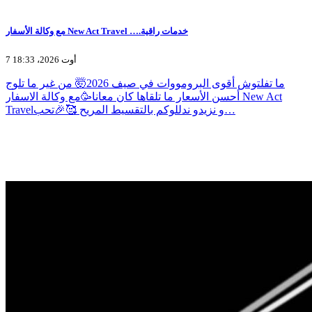
مع وكالة الأسفار New Act Travel ….خدمات راقية
7 أوت 2026، 18:33
ما تفلتوش أقوى البرومووات في صيف 2026🤯 من غير ما تلوج
أحسن الأسعار ما تلقاها كان معانا🥳مع وكالة الاسفار New Act
Travelو نزيدو ندللوكم بالتقسيط المريح 🥰🎉تحب…