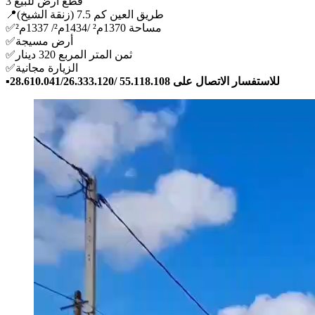
3 قطع أرض للبيع
📍طريق العين كم 7.5 (زنقة الشيخ)
✅️مساحة 1370م² /1434م²/ 1337م²
✅️أرض مسيجة
✅️ثمن المتر المربع 320 دينار
✅️الزيارة مجانية
▪️للاستفسار الاتصال على 55.118.108 /28.610.041/26.333.120