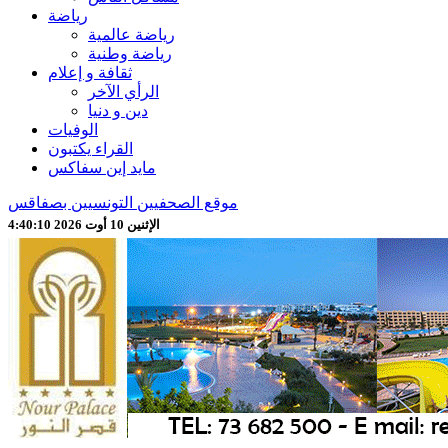
رياضة
رياضة عالمية
رياضة وطنية
ثقافة و إعلام
الرأي الآخر
دين و دنيا
الوفيات
القراء يكتبون
مايد إين سفاكس
موقع الصحفيين التونسيين بصفاقس
الإثنين 10 أوت 2026 4:40:11