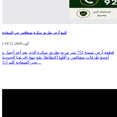
للبيع أرض بطريق سكرة بصفاقس حي السعادة
1 أوت 2026، 10:11
قطعة أرض تمسح 752 متر مربع بطريق سكرة الذي يعد أحد أجمل و
أوسع طرقات صفاقس و أقلها اكتظاظا. تقع بنهج إفريقيا الجنوبية
بحي السعادة كلم 3،5…