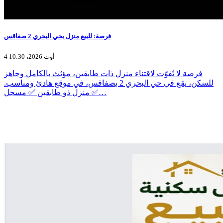
فرصة: للبيع منزل بحي البحري 2 صفاقس
4 أوت 2026، 10:30
فرصة لا تُفوّت لاقتناء منزل ذات طابقين، مؤثث بالكامل وجاهز
للسكن، يقع في حي البحري 2 بصفاقس، في موقع هادئ ومناسب.
✅ منزل ذو طابقين ✅ مسجل…