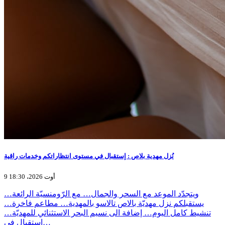
نُزل مهدية بلاص : إستقبال في مستوى انتظاراتكم وخدمات راقية
9 أوت 2026، 18:30
ويتجدّد الموعد مع السحر والجمال… مع الرّومنسيّة الرائعة…
يستقبلكم نزل مهديّة بالاص تالاسو بالمهدية… مطاعم فاخرة…
تنشيط كامل اليوم… إضافة الى نسيم البحر الاستثنائي للمهديّة…
استقبال في…